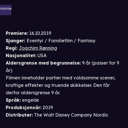
nnonse
Premiere
:
16.10.2019
Sjanger
:
Eventyr / Familiefilm / Fantasy
Regi
:
Joachim Rønning
Nasjonalitet
:
USA
Aldersgrense
med begrunnelse
:
9 år
(passer for
9
år
)
Filmen inneholder partier med voldsomme scener,
kraftige effekter og truende skikkelser. Den får
derfor aldersgrense 9 år.
Språk
:
engelsk
Produksjonsår
:
2019
Distributør
:
The Walt Disney Company Nordic