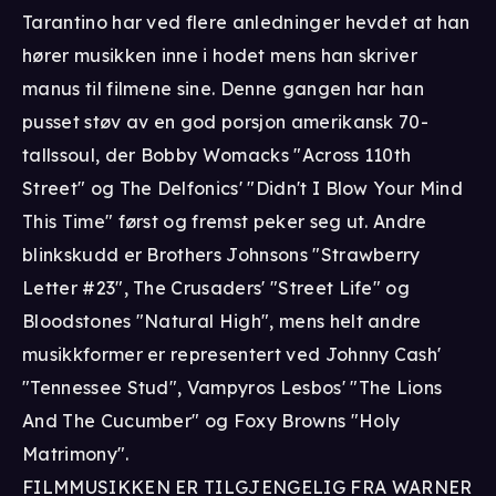
Tarantino har ved flere anledninger hevdet at han
hører musikken inne i hodet mens han skriver
manus til filmene sine. Denne gangen har han
pusset støv av en god porsjon amerikansk 70-
tallssoul, der Bobby Womacks "Across 110th
Street" og The Delfonics' "Didn't I Blow Your Mind
This Time" først og fremst peker seg ut. Andre
blinkskudd er Brothers Johnsons "Strawberry
Letter #23", The Crusaders' "Street Life" og
Bloodstones "Natural High", mens helt andre
musikkformer er representert ved Johnny Cash'
"Tennessee Stud", Vampyros Lesbos' "The Lions
And The Cucumber" og Foxy Browns "Holy
Matrimony".
FILMMUSIKKEN ER TILGJENGELIG FRA WARNER