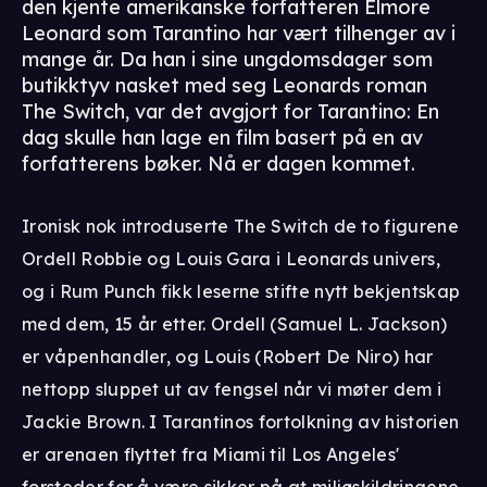
den kjente amerikanske forfatteren Elmore
Leonard som Tarantino har vært tilhenger av i
mange år. Da han i sine ungdomsdager som
butikktyv nasket med seg Leonards roman
The Switch, var det avgjort for Tarantino: En
dag skulle han lage en film basert på en av
forfatterens bøker. Nå er dagen kommet.
Ironisk nok introduserte The Switch de to figurene
Ordell Robbie og Louis Gara i Leonards univers,
og i Rum Punch fikk leserne stifte nytt bekjentskap
med dem, 15 år etter. Ordell (Samuel L. Jackson)
er våpenhandler, og Louis (Robert De Niro) har
nettopp sluppet ut av fengsel når vi møter dem i
Jackie Brown. I Tarantinos fortolkning av historien
er arenaen flyttet fra Miami til Los Angeles'
forsteder for å være sikker på at miljøskildringene