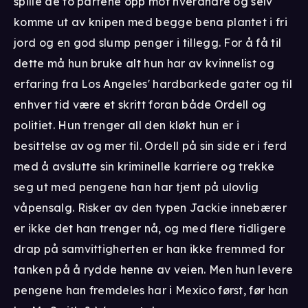
spille de to partene opp mot hverandre og selv
komme ut av knipen med begge bena plantet i fri
jord og en god slump penger i tillegg. For å få til
dette må hun bruke alt hun har av kvinnelist og
erfaring fra Los Angeles' hardbarkede gater og til
enhver tid være et skritt foran både Ordell og
politiet. Hun trenger all den kløkt hun er i
besittelse av og mer til. Ordell på sin side er i ferd
med å avslutte sin kriminelle karriere og trekke
seg ut med pengene han har tjent på ulovlig
våpensalg. Risker av den typen Jackie innebærer
er ikke det han trenger nå, og med flere tidligere
drap på samvittigherten er han ikke fremmed for
tanken på å rydde henne av veien. Men hun levere
pengene han fremdeles har i Mexico først, før han