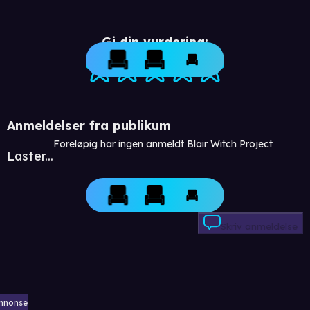
Gi din vurdering:
Anmeldelser fra publikum
Foreløpig har ingen anmeldt Blair Witch Project
Laster...
Skriv anmeldelse
nnonse