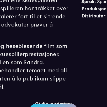
 den ene skuespilleren
Språk
:
Spa
pilleren har tråkket over
Produksjon
lerer fort til et sitrende
Distributør
:
 advokater prøver å
og heseblesende film som
uespillerprestasjoner.
ollen som Sandra.
behandler temaet med all
uten å la publikum slippe
l.
Gi din vurdering: