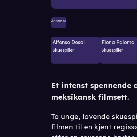
Annonse
Alfonso Dosal
Fiona Palomo
Skuespiller
Skuespiller
Et intenst spennende
meksikansk filmsett.
To unge, lovende skuespil
filmen til en kjent regis