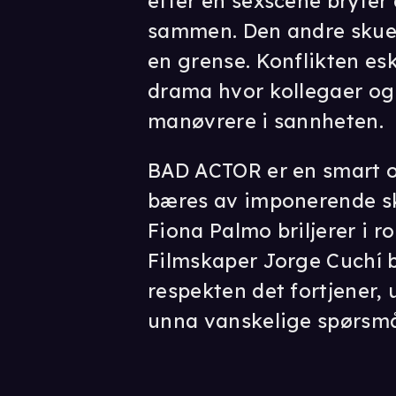
etter en sexscene bryter
sammen. Den andre skues
en grense. Konflikten eska
drama hvor kollegaer og
manøvrere i sannheten.
BAD ACTOR er en smart 
bæres av imponerende sk
Fiona Palmo briljerer i r
Filmskaper Jorge Cuchí 
respekten det fortjener, 
unna vanskelige spørsmå