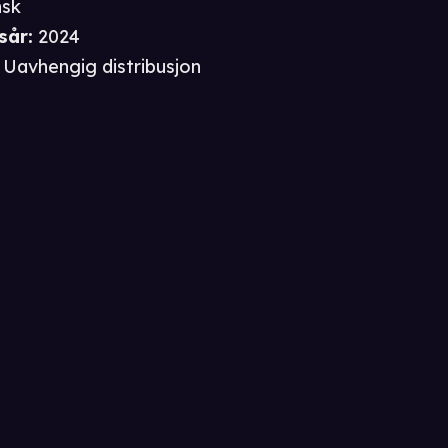
nsk
sår
:
2024
Uavhengig distribusjon