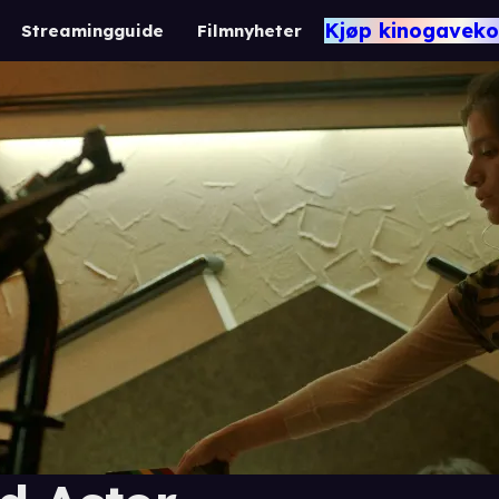
Kjøp kinogaveko
Streamingguide
Filmnyheter