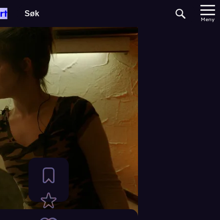
rt
Meny