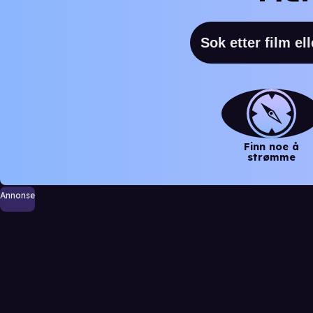
Finn noe å
strømme
Annonse