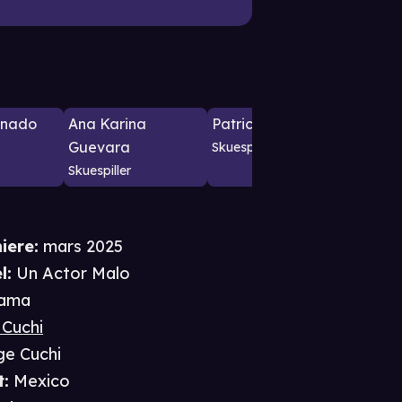
onado
Ana Karina
Patricia Soto
Monic
Guevara
Skuespiller
Skuespil
Skuespiller
iere
:
mars 2025
l:
Un Actor Malo
ama
 Cuchi
ge Cuchi
t
:
Mexico