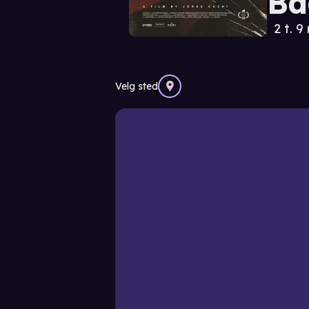
Ba
2 t. 9
Velg sted