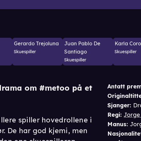
Gerardo Trejoluna
Juan Pablo De
Karla Cor
Santiago
Skuespiller
Skuespiller
Skuespiller
Antatt prem
 drama om #metoo på et
Originaltitte
Sjanger
:
Dr
Regi
:
Jorge
lere spiller hovedrollene i
Manus
:
Jor
sør. De har god kjemi, men
Nasjonalite