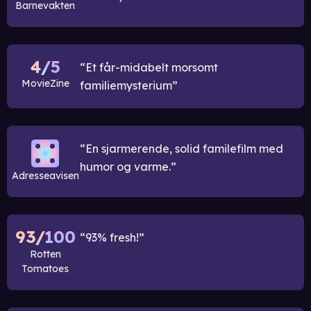
Barnevakten
4/5
Et får-midabelt morsomt
MovieZine
familiemysterium
En sjarmerende, solid familefilm med
humor og varme.
Adresseavisen
93/100
93% fresh!
Rotten
Tomatoes