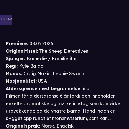
nnonse
Premiere
:
08.05.2026
Originaltittel:
The Sheep Detectives
Sjanger
:
Komedie / Familiefilm
Regi
:
Kyle Balda
Manus
:
Craig Mazin
,
Leonie Swann
Nasjonalitet
:
USA
Aldersgrense
med begrunnelse
:
6 år
Filmen får aldersgrense 6 år fordi den inneholder
enkelte dramatiske og mørke innslag som kan virke
urovekkende på de yngste barna. Handlingen er
bygget opp rundt et mordmysterium, som kan
oppleves som spennende, men også litt skremmende
Originalspråk
:
Norsk, Engelsk