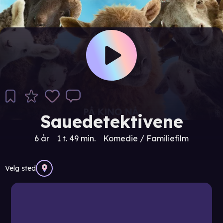
Sauedetektivene
6 år
1 t. 49 min.
Komedie / Familiefilm
Velg sted