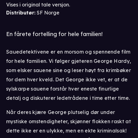
for barn under skolealder.
Vises i
original tale
versjon
.
Distributør
:
SF Norge
En fårete fortelling for hele familien!
Sauedetektivene er en morsom og spennende film
for hele familien. Vi følger gjeteren George Hardy,
som elsker sauene sine og leser høyt fra krimbøker
for dem hver kveld. Det George ikke vet, er at de
sylskarpe sauene forstår hver eneste finurlige
detalj og diskuterer ledetrådene i time etter time.
Når deres kjære George plutselig dør under
mystiske omstendigheter, skjønner flokken raskt at
dette ikke er en ulykke, men en ekte kriminalsak!