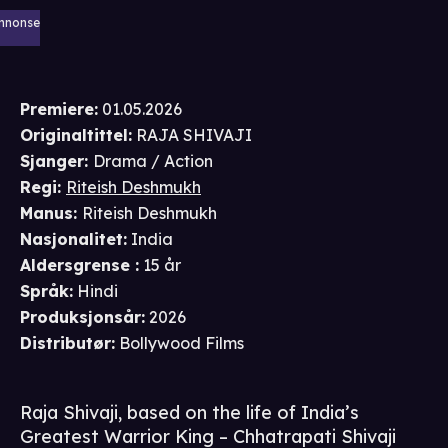
nnonse
Premiere
:
01.05.2026
Originaltittel:
RAJA SHIVAJI
Sjanger
:
Drama / Action
Regi
:
Riteish Deshmukh
Manus
:
Riteish Deshmukh
Nasjonalitet
:
India
Aldersgrense
:
15 år
Språk
:
Hindi
Produksjonsår
:
2026
Distributør
:
Bollywood Films
Raja Shivaji, based on the life of India’s
Greatest Warrior King – Chhatrapati Shivaji