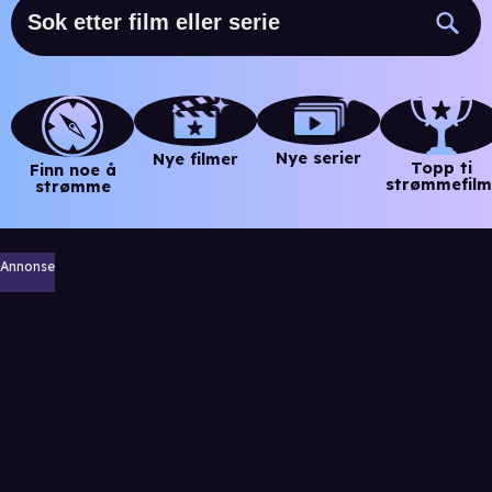
Nye serier
Nye filmer
Topp ti
Finn noe å
strømmefilm
strømme
Annonse