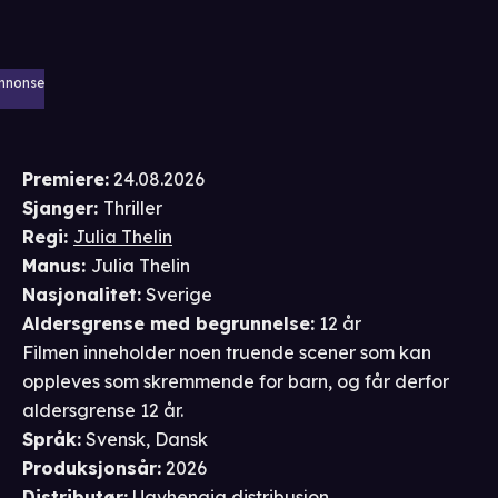
nnonse
Premiere
:
24.08.2026
Sjanger
:
Thriller
Regi
:
Julia Thelin
Manus
:
Julia Thelin
Nasjonalitet
:
Sverige
Aldersgrense
med begrunnelse
:
12 år
Filmen inneholder noen truende scener som kan
oppleves som skremmende for barn, og får derfor
aldersgrense 12 år.
Språk
:
Svensk, Dansk
Produksjonsår
:
2026
Distributør
:
Uavhengig distribusjon