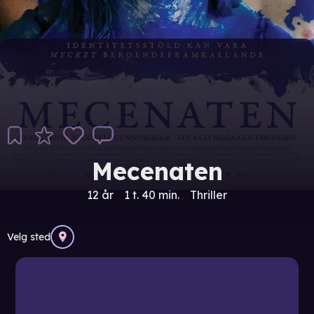
Mecenaten
12 år
1 t. 40 min.
Thriller
Velg sted