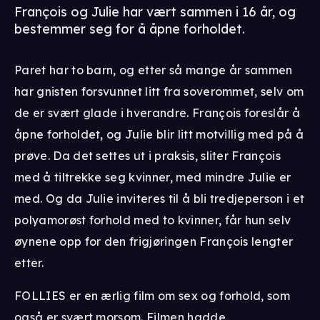
François og Julie har vært sammen i 16 år, og
bestemmer seg for å åpne forholdet.
Paret har to barn, og etter så mange år sammen
har gnisten forsvunnet litt fra soverommet, selv om
de er svært glade i hverandre. François foreslår å
åpne forholdet, og Julie blir litt motvillig med på å
prøve. Da det settes ut i praksis, sliter François
med å tiltrekke seg kvinner, med mindre Julie er
med. Og da Julie inviteres til å bli tredjeperson i et
polyamorøst forhold med to kvinner, får hun selv
øynene opp for den frigjøringen François lengter
etter.
FOLLIES er en ærlig film om sex og forhold, som
også er svært morsom. Filmen hadde