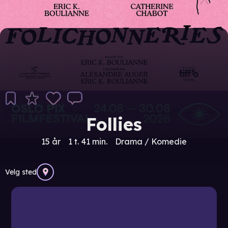
Follies
15 år
1 t. 41 min.
Drama / Komedie
Velg sted