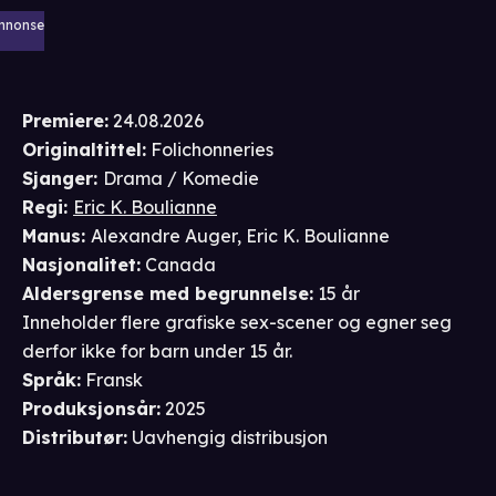
nnonse
Premiere
:
24.08.2026
Originaltittel:
Folichonneries
Sjanger
:
Drama / Komedie
Regi
:
Eric K. Boulianne
Manus
:
Alexandre Auger
,
Eric K. Boulianne
Nasjonalitet
:
Canada
Aldersgrense
med begrunnelse
:
15 år
Inneholder flere grafiske sex-scener og egner seg
derfor ikke for barn under 15 år.
Språk
:
Fransk
Produksjonsår
:
2025
Distributør
:
Uavhengig distribusjon