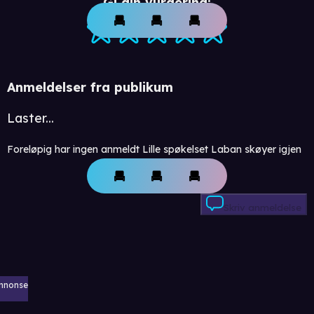
Gi din vurdering:
Anmeldelser fra publikum
Laster...
Foreløpig har ingen anmeldt Lille spøkelset Laban skøyer igjen
Skriv anmeldelse
nnonse