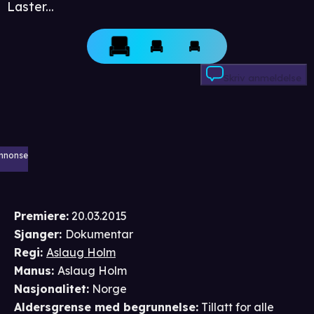
Laster...
Skriv anmeldelse
nnonse
Premiere
:
20.03.2015
Sjanger
:
Dokumentar
Regi
:
Aslaug Holm
Manus
:
Aslaug Holm
Nasjonalitet
:
Norge
Aldersgrense
med begrunnelse
:
Tillatt for alle