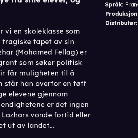
Språk
:
Fran
Produksjon
Distributør
:
r vi en skoleklasse som
 tragiske tapet av sin
Lazhar (Mohamed Fellag) er
rant som søker politisk
ir får muligheten til å
n står han overfor en tøff
ge elevene gjennom
tendighetene er det ingen
Lazhars vonde fortid eller
et ut av landet...