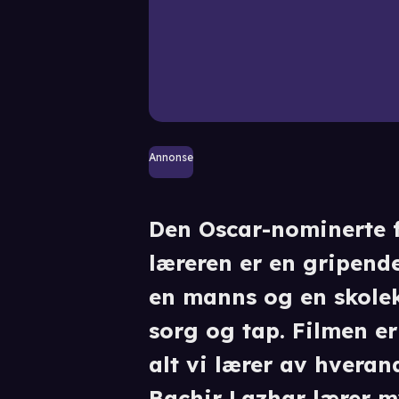
Annonse
Den Oscar-nominerte 
læreren er en gripend
en manns og en skolek
sorg og tap. Filmen er
alt vi lærer av hveran
Bachir Lazhar lærer my