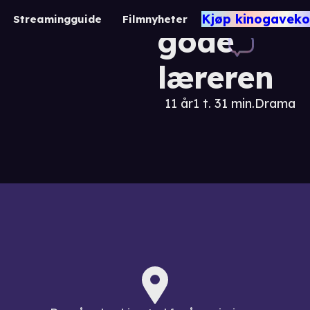
Den
Kjøp kinogaveko
Streamingguide
Filmnyheter
gode
læreren
11 år
1 t. 31 min.
Drama