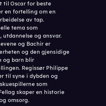
 til Oscar for beste
er en fortelling om en
beidelse av tap.
uelle tema som
, utdannelse og ansvar.
levene og Bachir er
ærheten og den gjensidige
 og barn blir
llingen. Regissør Philippe
 til syne i dybden og
 skuespillerne som
lag skaper en historie
og omsorg.