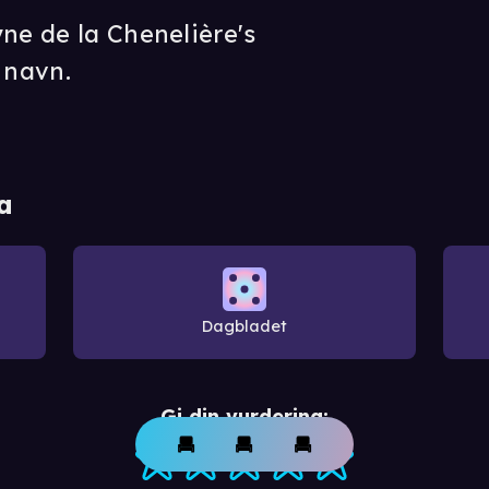
ne de la Chenelière's
 navn.
a
Dagbladet
Gi din vurdering: