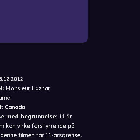
5.12.2012
l:
Monsieur Lazhar
ama
t
:
Canada
se
med begrunnelse
:
11 år
m kan virke forstyrrende på
 denne filmen får 11-årsgrense.