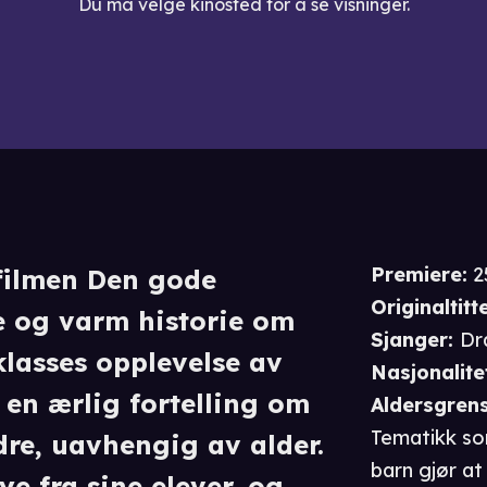
Du må velge kinosted for å se visninger.
Premiere
:
2
filmen Den gode
Originaltitte
e og varm historie om
Sjanger
:
Dr
lasses opplevelse av
Nasjonalite
 en ærlig fortelling om
Aldersgren
Tematikk so
dre, uavhengig av alder.
barn gjør at
e fra sine elever, og