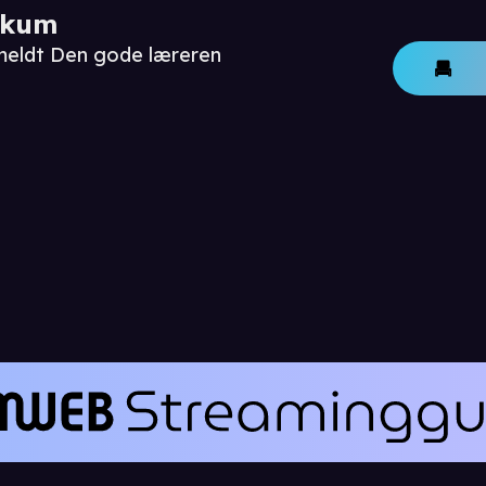
ikum
meldt Den gode læreren