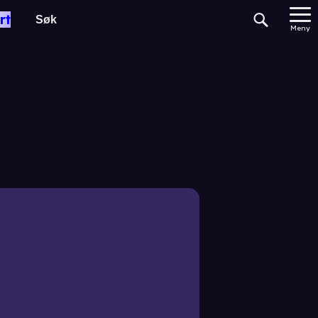
rt
Meny