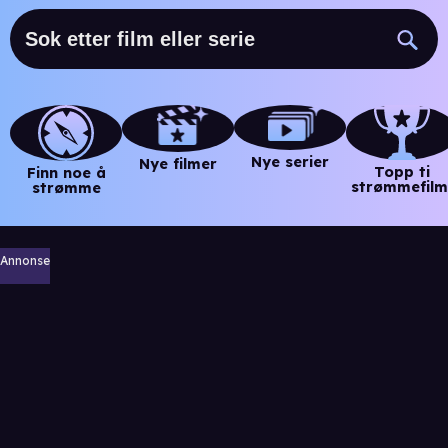
Nye serier
Nye filmer
Topp ti
Finn noe å
strømmefilm
strømme
Annonse