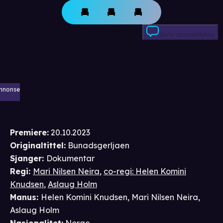
Skriv anmeldelse
nnonse
Premiere
:
20.10.2023
Originaltittel:
Bunadsgerljaen
Sjanger
:
Dokumentar
Regi
:
Mari Nilsen Neira
,
co-regi: Helen Komini
Knudsen
,
Aslaug Holm
Manus
:
Helen Komini Knudsen
,
Mari Nilsen Neira
,
Aslaug Holm
Nasjonalitet
:
Norge