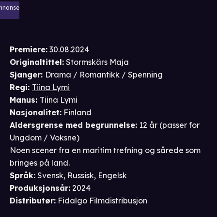
nnonse
Premiere
:
30.08.2024
Originaltittel:
Stormskärs Maja
Sjanger
:
Drama / Romantikk / Spenning
Regi
:
Tiina Lymi
Manus
:
Tiina Lymi
Nasjonalitet
:
Finland
Aldersgrense
med begrunnelse
:
12 år
(passer for
Ungdom / Voksne
)
Noen scener fra en maritim trefning og sårede som
bringes på land.
Språk
:
Svensk, Russisk, Engelsk
Produksjonsår
:
2024
Distributør
:
Fidalgo Filmdistribusjon