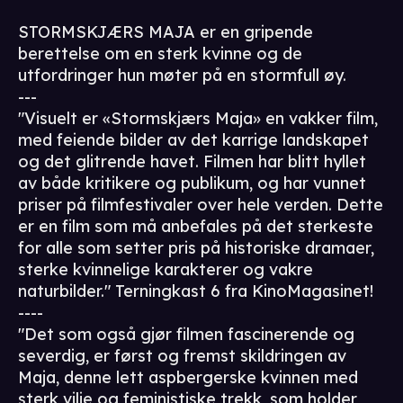
STORMSKJÆRS MAJA er en gripende
berettelse om en sterk kvinne og de
utfordringer hun møter på en stormfull øy.
---
"Visuelt er «Stormskjærs Maja» en vakker film,
med feiende bilder av det karrige landskapet
og det glitrende havet. Filmen har blitt hyllet
av både kritikere og publikum, og har vunnet
priser på filmfestivaler over hele verden. Dette
er en film som må anbefales på det sterkeste
for alle som setter pris på historiske dramaer,
sterke kvinnelige karakterer og vakre
naturbilder." Terningkast 6 fra KinoMagasinet!
----
"Det som også gjør filmen fascinerende og
severdig, er først og fremst skildringen av
Maja, denne lett aspbergerske kvinnen med
sterk vilje og feministiske trekk, som holder