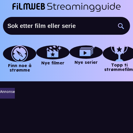
Nye serier
Nye filmer
Topp ti
Finn noe å
strømmefilm
strømme
Annonse