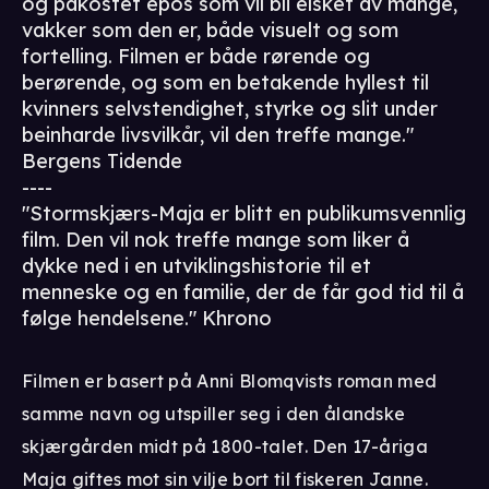
og påkostet epos som vil bli elsket av mange,
vakker som den er, både visuelt og som
fortelling. Filmen er både rørende og
berørende, og som en betakende hyllest til
kvinners selvstendighet, styrke og slit under
beinharde livsvilkår, vil den treffe mange."
Bergens Tidende
----
"Stormskjærs-Maja er blitt en publikumsvennlig
film. Den vil nok treffe mange som liker å
dykke ned i en utviklingshistorie til et
menneske og en familie, der de får god tid til å
følge hendelsene." Khrono
Filmen er basert på Anni Blomqvists roman med
samme navn og utspiller seg i den ålandske
skjærgården midt på 1800-talet. Den 17-åriga
Maja giftes mot sin vilje bort til fiskeren Janne.