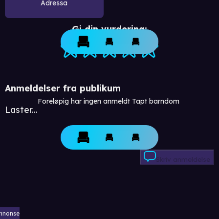
Adressa
Gi din vurdering:
Anmeldelser fra publikum
Foreløpig har ingen anmeldt Tapt barndom
Laster...
Skriv anmeldelse
nnonse