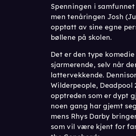
Spenningen i samfunnet ø
men tenåringen Josh (Ju
opptatt av sine egne pe
bøllene på skolen.
Det er den type komedie
sjarmerende, selv når den
lattervekkende. Dennison
Wilderpeople, Deadpool 2
opptreden som er dypt gj
noen gang har gjemt seg p
mens Rhys Darby bringer
som vil være kjent for fan