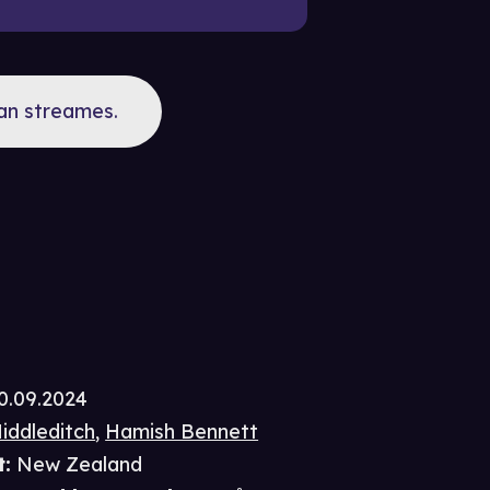
kan streames.
0.09.2024
iddleditch
,
Hamish Bennett
t
:
New Zealand