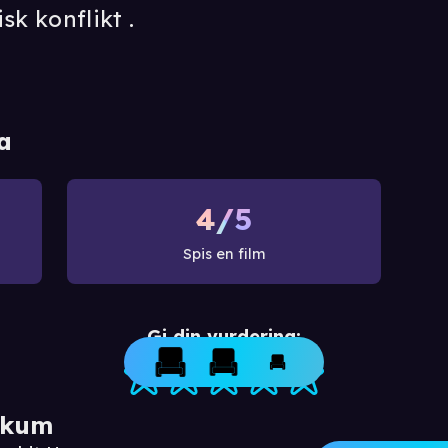
sk konflikt .
a
4/5
Spis en film
Gi din vurdering:
ikum