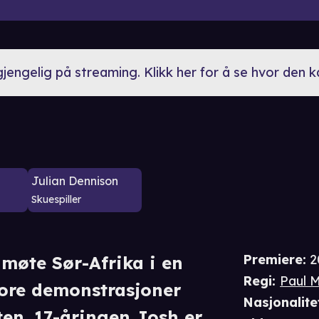
lgjengelig på streaming. Klikk her for å se hvor den 
Julian Dennison
Skuespiller
Premiere
:
2
møte Sør-Afrika i en
Regi
:
Paul M
ore demonstrasjoner
Nasjonalite
ten. 17-åringen Josh er