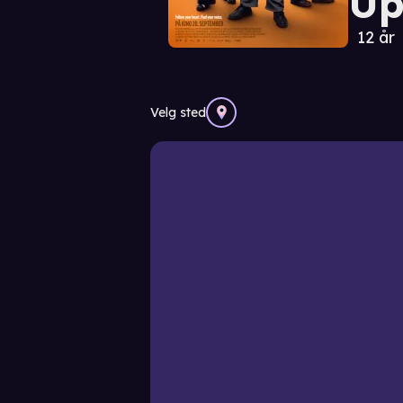
Up
12 år
Velg sted