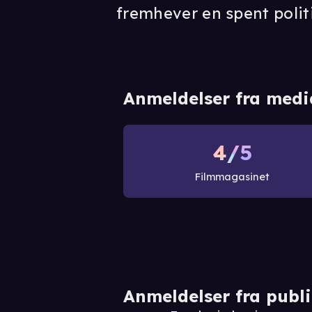
fremhever en spent politi
Anmeldelser fra medi
4/5
Filmmagasinet
Anmeldelser fra publ