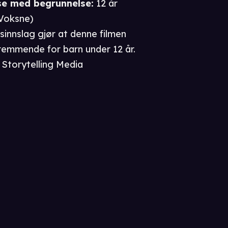
se
med begrunnelse
:
12 år
Voksne
)
sinnslag gjør at denne filmen
remmende for barn under 12 år.
Storytelling Media