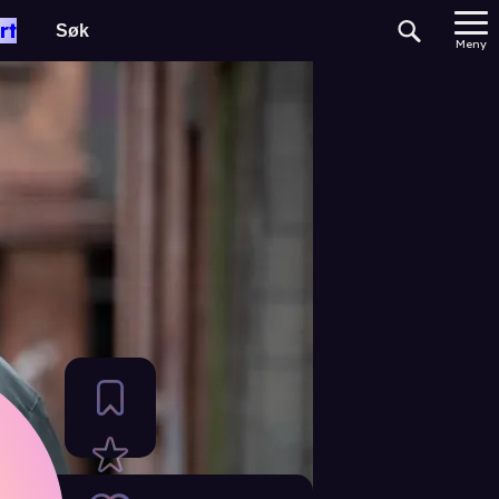
rt
Meny