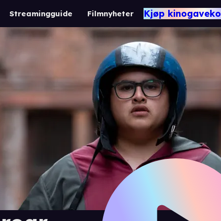
Kjøp kinogaveko
Streamingguide
Filmnyheter