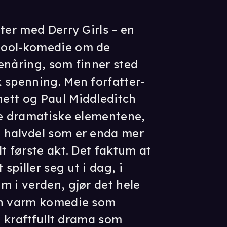
ter med Derry Girls – en
hool-komedie om de
enåring, som finner sted
 spenning. Men forfatter-
ett og Paul Middleditch
de dramatiske elementene,
 halvdel som er enda mer
t første akt. Det faktum at
 spiller seg ut i dag, i
m i verden, gjør det hele
en varm komedie som
et kraftfullt drama som