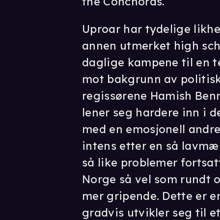
the Conchords.
Uproar har tydelige likhe
annen utmerket high sc
daglige kampene til en t
mot bakgrunn av politisk
regissørene Hamish Benn
lener seg hardere inn i 
med en emosjonell andre
intens etter en så lavmæl
så like problemer fortsatt
Norge så vel som rundt o
mer gripende. Dette er 
gradvis utvikler seg til 