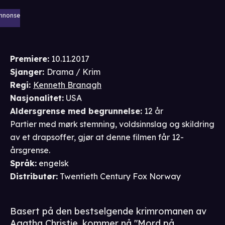
nnonse
Premiere
:
10.11.2017
Sjanger
:
Drama / Krim
Regi
:
Kenneth Branagh
Nasjonalitet
:
USA
Aldersgrense
med begrunnelse
:
12 år
Partier med mørk stemning, voldsinnslag og skildring
av et drapsoffer, gjør at denne filmen får 12-
årsgrense.
Språk
:
engelsk
Distributør
:
Twentieth Century Fox Norway
Basert på den bestselgende krimromanen av
Agatha Christie, kommer nå "Mord på