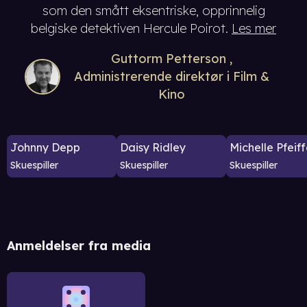
som den smått eksentriske, opprinnelig
belgiske detektiven Hercule Poirot.
Les mer
Guttorm Petterson
Administrerende direktør i Film &
Kino
Johnny Depp
Daisy Ridley
Michelle Pfeiff
Skuespiller
Skuespiller
Skuespiller
Anmeldelser fra media