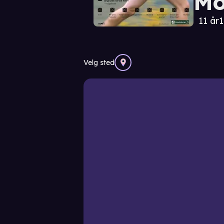
Mo
11 år
1
Velg sted