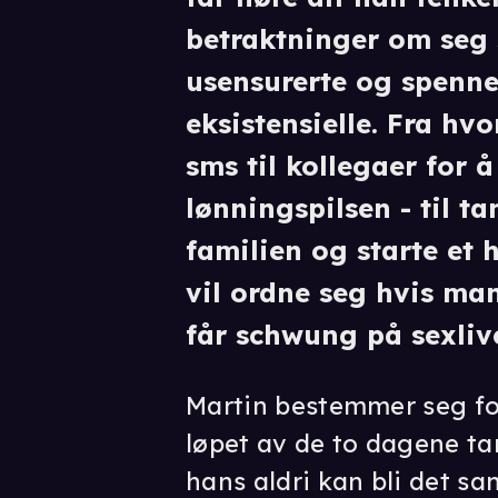
betraktninger om seg s
usensurerte og spenner
eksistensielle. Fra h
sms til kollegaer for 
lønningspilsen - til t
familien og starte et h
vil ordne seg hvis ma
får schwung på sexlive
Martin bestemmer seg for
løpet av de to dagene tar
hans aldri kan bli det s