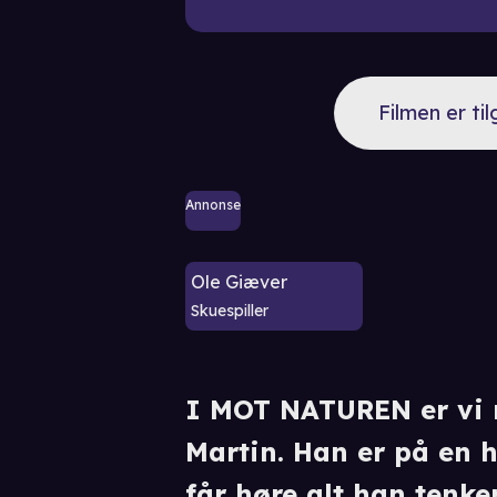
Filmen er ti
Annonse
Ole Giæver
Skuespiller
I MOT NATUREN er vi m
Martin. Han er på en he
får høre alt han tenke