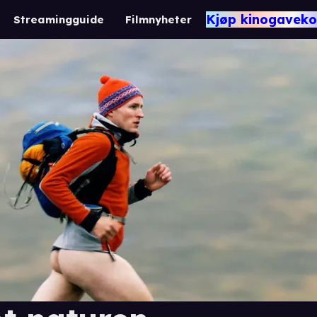
Kjøp kinogaveko
Streamingguide
Filmnyheter