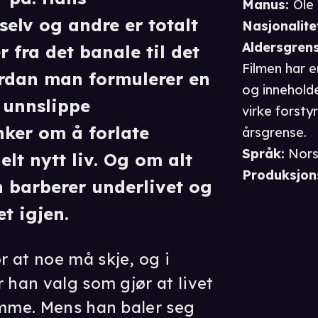
Manus
:
Ole
elv og andre er totalt
Nasjonalite
Aldersgren
 fra det banale til det
Filmen har 
vordan man formulerer en
og inneholde
å unnslippe
virke forsty
anker om å forlate
årsgrense.
Språk
:
Nor
elt nytt liv. Og om alt
Produksjon
n barberer underlivet og
t igjen.
 at noe må skje, og i
 han valg som gjør at livet
amme. Mens han baler seg