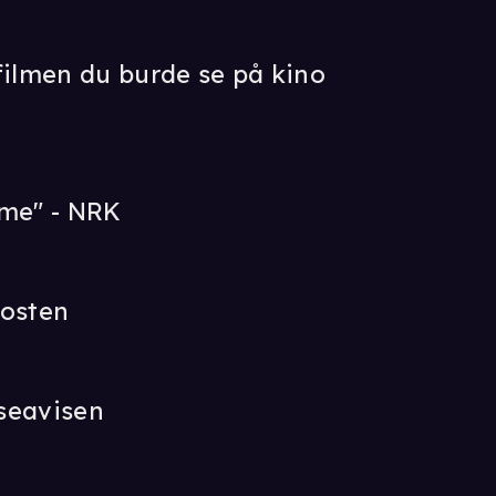
filmen du burde se på kino
sme" - NRK
posten
seavisen