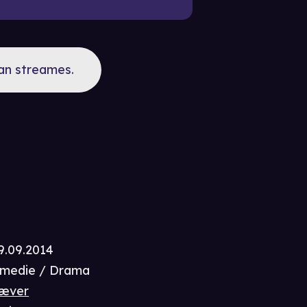
kan streames.
9.09.2014
medie / Drama
iæver