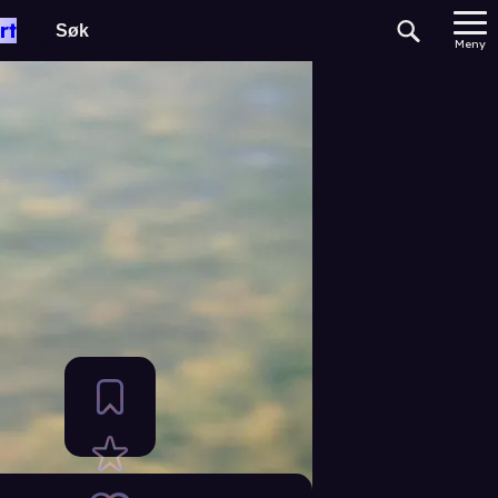
rt
Meny