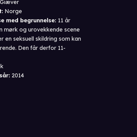
 Giæver
t
:
Norge
se
med begrunnelse
:
11 år
en mørk og urovekkende scene
r en seksuell skildring som kan
rrende. Den får derfor 11-
sk
sår
:
2014