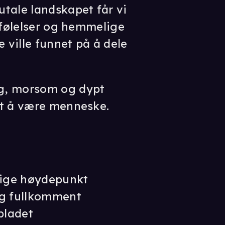
tale landskapet får vi
e følelser og hemmelige
e ville funnet på å dele
g, morsom og dypt
et å være menneske.
lige høydepunkt
og fullkomment
bladet