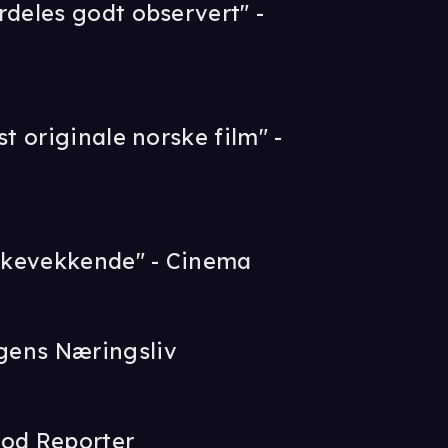
rdeles godt observert" -
st originale norske film" -
nkevekkende" - Cinema
gens Næringsliv
ood Reporter