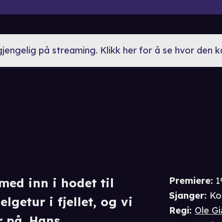
lgjengelig på streaming. Klikk her for å se hvor den 
Premiere
:
1
ed inn i hodet til
Sjanger
:
Ko
lgetur i fjellet, og vi
Regi
:
Ole G
r på. Hans