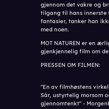
gjennom det vakre og bru
tilgang til hans innerst
fantasier, tanker han ikk
med noen.
MOT NATUREN er en ærli
gjenkjennelig film om d
PRESSEN OM FILMEN:
"En av filmhøstens virke
Sår, ustyrtelig morsom 
gjennomtenkt" - Morgen