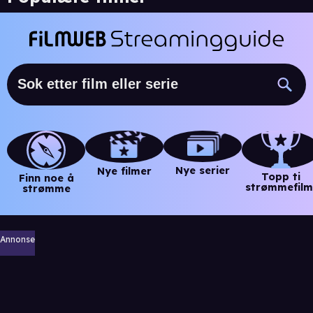
Nye serier
Nye filmer
Topp ti
Finn noe å
strømmefilm
strømme
Annonse