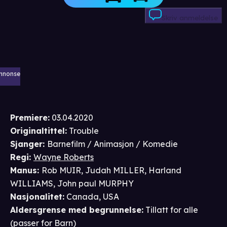
Skriv anmeldelse
nnonse
Premiere
:
03.04.2020
Originaltittel:
Trouble
Sjanger
:
Barnefilm / Animasjon / Komedie
Regi
:
Wayne Roberts
Manus
:
Rob MUIR
,
Judah MILLER
,
Harland
WILLIAMS
,
John paul MURPHY
Nasjonalitet
:
Canada, USA
Aldersgrense
med begrunnelse
:
Tillatt for alle
(passer for
Barn
)