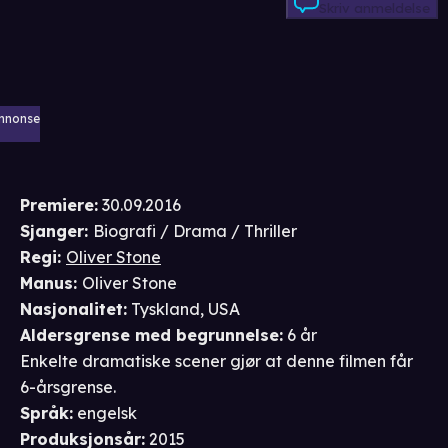
Skriv anmeldelse
nnonse
Premiere
:
30.09.2016
Sjanger
:
Biografi / Drama / Thriller
Regi
:
Oliver Stone
Manus
:
Oliver Stone
Nasjonalitet
:
Tyskland, USA
Aldersgrense
med begrunnelse
:
6 år
Enkelte dramatiske scener gjør at denne filmen får
6-årsgrense.
Språk
:
engelsk
Produksjonsår
:
2015