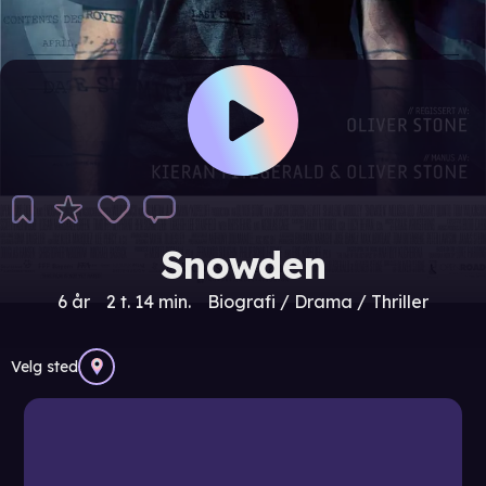
Snowden
6 år
2 t. 14 min.
Biografi / Drama / Thriller
Velg sted