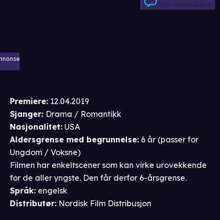
Skriv anmeldelse
nnonse
Premiere
:
12.04.2019
Sjanger
:
Drama / Romantikk
Nasjonalitet
:
USA
Aldersgrense
med begrunnelse
:
6 år
(passer for
Ungdom / Voksne
)
Filmen har enkeltscener som kan virke urovekkende
for de aller yngste. Den får derfor 6-årsgrense.
Språk
:
engelsk
Distributør
:
Nordisk Film Distribusjon