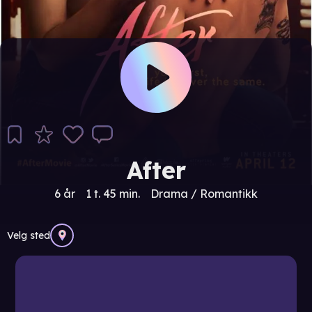
After
6 år
1 t. 45 min.
Drama / Romantikk
Velg sted