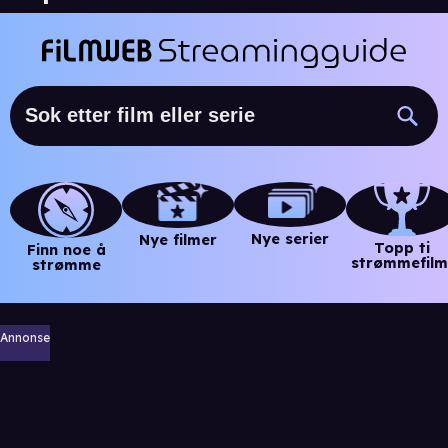
Nye serier
Nye filmer
Topp ti
Finn noe å
strømmefilm
strømme
Annonse