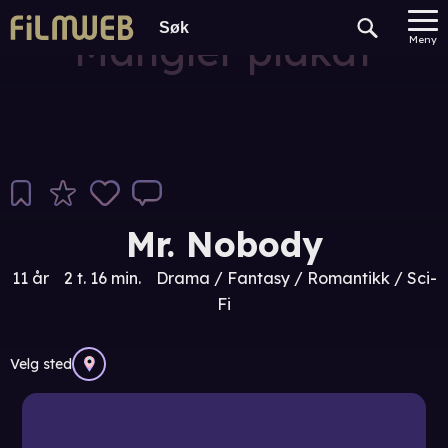
Mangler plakat
Meny
Mr. Nobody
11 år
2 t. 16 min.
Drama / Fantasy / Romantikk / Sci-
Fi
Velg sted