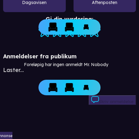
Dagsavisen
Aftenposten
Gi din vurdering:
Anmeldelser fra publikum
Foreløpig har ingen anmeldt Mr. Nobody
Laster...
Skriv anmeldelse
nnonse