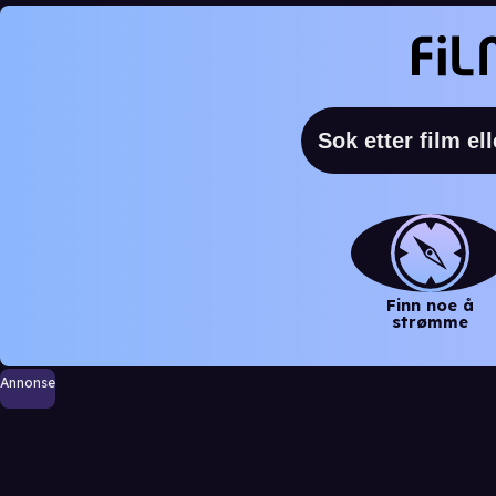
Finn noe å
strømme
Annonse