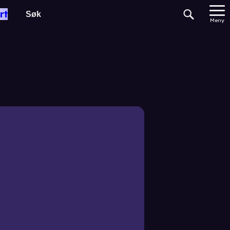
rt
Meny