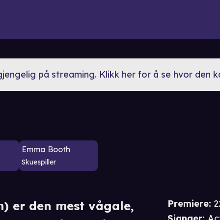
lgjengelig på streaming. Klikk her for å se hvor den 
Emma Booth
Skuespiller
Premiere
:
2
) er den mest vågale,
Sjanger
:
Act