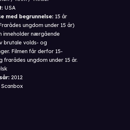
t
:
USA
se
med begrunnelse
:
15 år
Frarådes ungdom under 15 år
)
n inneholder nærgående
av brutale volds- og
ger. Filmen får derfor 15-
g frarådes ungdom under 15 år.
lsk
sår
:
2012
Scanbox