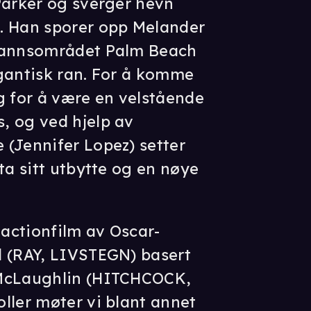
Parker og sverger hevn
. Han sporer opp Melander
kmannsområdet Palm Beach
gantisk ran. For å komme
g for å være en velstående
, og ved hjelp av
(Jennifer Lopez) setter
ta sitt utbytte og en nøye
 actionfilm av Oscar-
d (RAY, LIVSTEGN) basert
 McLaughlin (HITCHCOCK,
ller møter vi blant annet