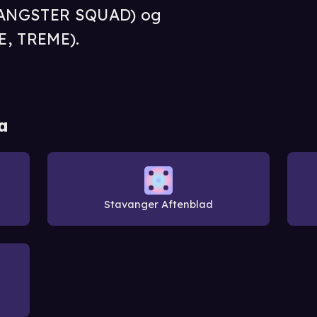
GANGSTER SQUAD) og
E, TREME).
a
Stavanger Aftenblad