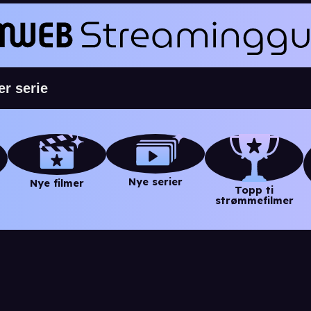
Nye serier
Nye filmer
Topp ti
strømmefilmer