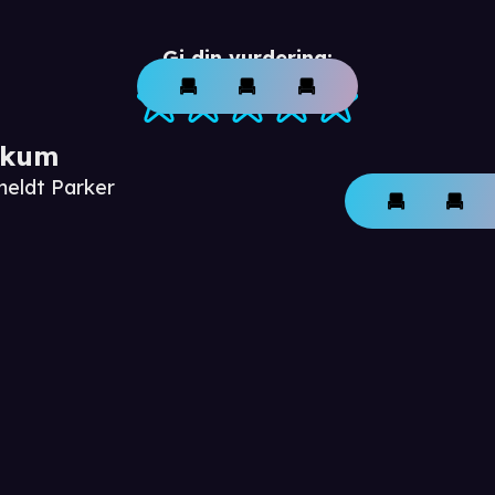
Gi din vurdering:
ikum
meldt Parker