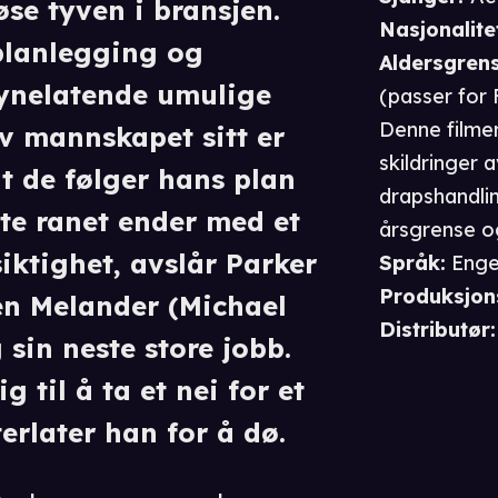
se tyven i bransjen.
Nasjonalite
planlegging og
Aldersgren
synelatende umulige
(passer for
Denne filme
av mannskapet sitt er
skildringer 
at de følger hans plan
drapshandlin
ste ranet ender med et
årsgrense o
iktighet, avslår Parker
Språk
:
Enge
Produksjon
fen Melander (Michael
Distributør
:
 sin neste store jobb.
g til å ta et nei for et
terlater han for å dø.