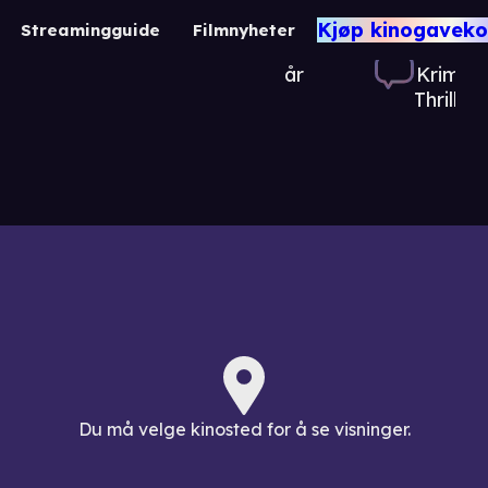
Parker
Kjøp kinogaveko
Streamingguide
Filmnyheter
15
1 t. 58 min.
Action /
år
Krim /
Thriller
Du må velge kinosted for å se visninger.