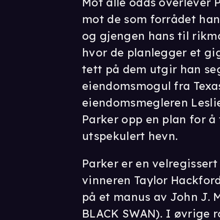
Mot alle odds overlever 
mot de som forrådet han
og gjengen hans til ri
hvor de planlegger et gi
tett på dem utgir han se
eiendomsmogul fra Texas
eiendomsmegleren Leslie 
Parker opp en plan for å 
utspekulert hevn.
Parker er en velregissert
vinneren Taylor Hackfor
på et manus av John J.
BLACK SWAN). I øvrige ro