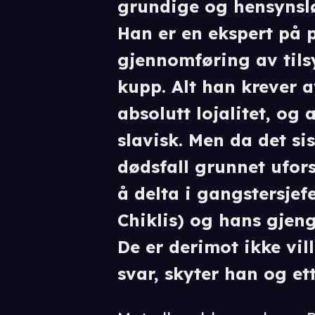
grundige og hensynslø
Han er en ekspert på 
gjennomføring av til
kupp. Alt han krever 
absolutt lojalitet, og 
slavisk. Men da det si
dødsfall grunnet ufors
å delta i gangstersje
Chiklis) og hans gjeng
De er derimot ikke villi
svar, skyter han og et