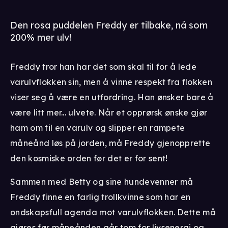
Den rosa puddelen Freddy er tilbake, nå som
200% mer ulv!
Freddy tror han har det som skal til for å lede
varulvflokken sin, men å vinne respekt fra flokken
viser seg å være en utfordring. Han ønsker bare å
være litt mer... ulvete. Når et opprørsk ønske gjør
ham om til en varulv og slipper en rampete
måneånd løs på jorden, må Freddy gjenopprette
den kosmiske orden før det er for sent!
Sammen med Betty og sine hundevenner må
Freddy finne en farlig trollkvinne som har en
ondskapsfull agenda mot varulvflokken. Dette må
gjøres før måneånden går tom for livsenergi og