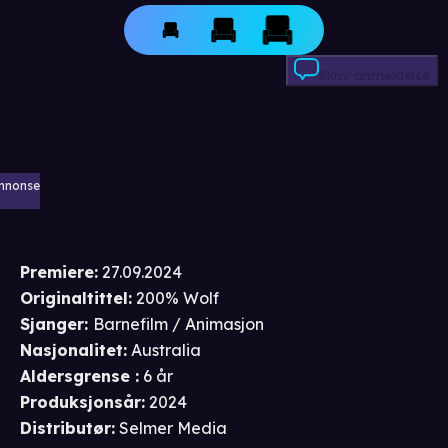
Skriv anmeldelse
nnonse
Premiere
:
27.09.2024
Originaltittel:
200% Wolf
Sjanger
:
Barnefilm / Animasjon
Nasjonalitet
:
Australia
Aldersgrense
:
6 år
Produksjonsår
:
2024
Distributør
:
Selmer Media