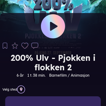
200% Ulv - Pjokken i
flokken 2
6 år
1 t. 38 min.
Barnefilm / Animasjon
Velg sted