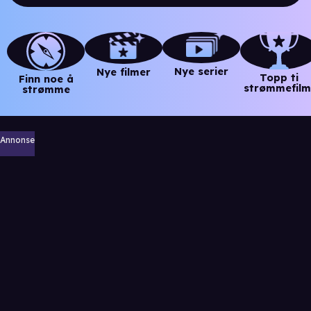
Nye serier
Nye filmer
Topp ti
Finn noe å
strømmefilm
strømme
Annonse