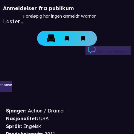
Anmeldelser fra publikum
Foreløpig har ingen anmeldt Warrior
Laster...
Skriv anmeldelse
nnonse
Sjanger
:
Action / Drama
Nasjonalitet
:
USA
Språk
:
Engelsk
Produksjonsår
:
2011