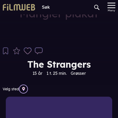
Mangler plakat
Meny
The Strangers
15 år
1 t. 25 min.
Grøsser
Velg sted