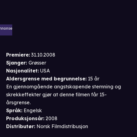
nnonse
Premiere
:
31.10.2008
Sjanger
:
Grøsser
Nasjonalitet
:
USA
Aldersgrense
med begrunnelse
:
15 år
En gjennomgående angstskapende stemning og
skrekkeffekter gjør at denne filmen får 15-
årsgrense.
Språk
:
Engelsk
Produksjonsår
:
2008
Distributør
:
Norsk Filmdistribusjon