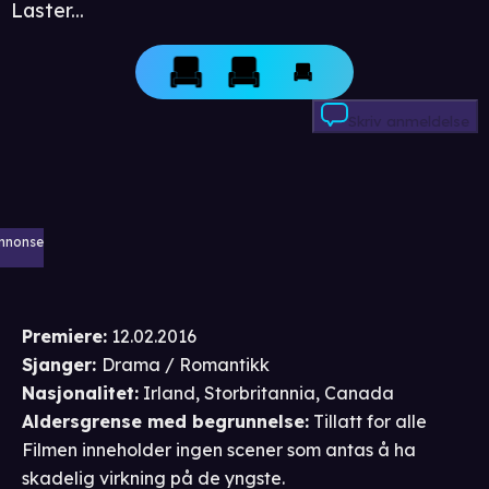
Laster...
Skriv anmeldelse
nnonse
Premiere
:
12.02.2016
Sjanger
:
Drama / Romantikk
Nasjonalitet
:
Irland, Storbritannia, Canada
Aldersgrense
med begrunnelse
:
Tillatt for alle
Filmen inneholder ingen scener som antas å ha
skadelig virkning på de yngste.