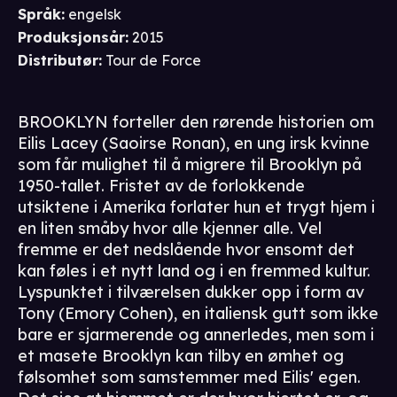
Språk
:
engelsk
Produksjonsår
:
2015
Distributør
:
Tour de Force
BROOKLYN forteller den rørende historien om
Eilis Lacey (Saoirse Ronan), en ung irsk kvinne
som får mulighet til å migrere til Brooklyn på
1950-tallet. Fristet av de forlokkende
utsiktene i Amerika forlater hun et trygt hjem i
en liten småby hvor alle kjenner alle. Vel
fremme er det nedslående hvor ensomt det
kan føles i et nytt land og i en fremmed kultur.
Lyspunktet i tilværelsen dukker opp i form av
Tony (Emory Cohen), en italiensk gutt som ikke
bare er sjarmerende og annerledes, men som i
et masete Brooklyn kan tilby en ømhet og
følsomhet som samstemmer med Eilis' egen.