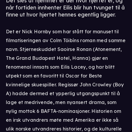
Det sies at hjemmet er der hvor hjertet er, og
når fortiden innhenter Eilis blir hun tvunget til å
finne ut hvor hjertet hennes egentlig ligger.
Det er Nick Hornby som har stått for manuset til
filmatiseringen av Colm Tóibíns roman med samme
navn. Stjerneskuddet Saoirse Ronan (Atonement,
The Grand Budapest Hotel, Hanna) gjør en
fenomenal innsats som Eilis Lacey, og har blitt
utpekt som en favoritt til Oscar for Beste
kvinnelige skuespiller. Regissør John Crowley (Boy
A) hadde dermed et ypperlig utgangspunkt til å
lage et medrivende, men nyansert drama, som
nylig mottok 6 BAFTA-nominasjoner. Historien om
en irsk utvandrers møte med Amerika er ikke så
ulik norske utvandreres historier, og de kulturelle