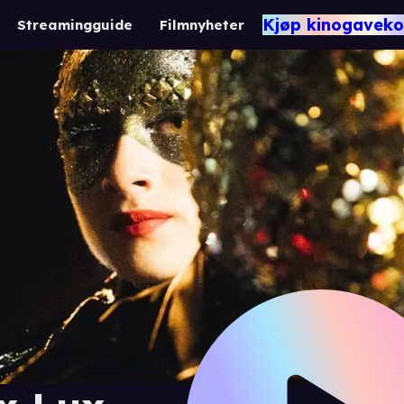
Kjøp kinogaveko
Streamingguide
Filmnyheter