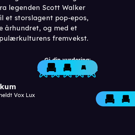
fra legenden Scott Walker
il et storslagent pop-epos,
tte århundret, og med et
populærkulturens fremvekst.
Gi din vurdering:
ikum
meldt Vox Lux