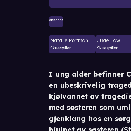
Annonse
Natalie Portman
Jude Law
Skuespiller
Skuespiller
I ung alder befinner C
en ubeskrivelig traged
kjølvannet av tragedi
med søsteren som umi
gjenklang hos en sørg
hjulpet av søsteren (S