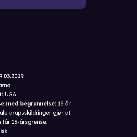
9.03.2019
ama
t
:
USA
se
med begrunnelse
:
15 år
ale drapsskildringer gjør at
 får 15-årsgrense.
lsk