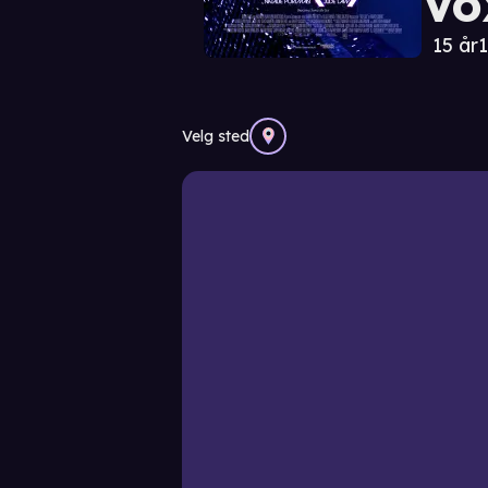
Vo
15 år
1
Velg sted