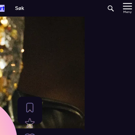
rt
Meny