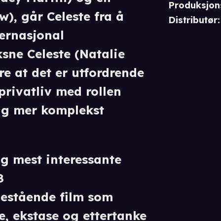
Produksjon
), går Celeste fra å
Distributør
:
ternasjonal
sne Celeste (Natalie
e at det er utfordrende
privatliv med rollen
ig mer komplekst
g mest interessante
8
nestående film som
e, ekstase og ettertanke