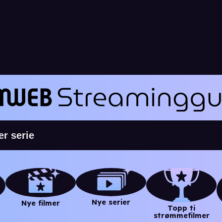
Nye serier
Nye filmer
Topp ti
strømmefilmer