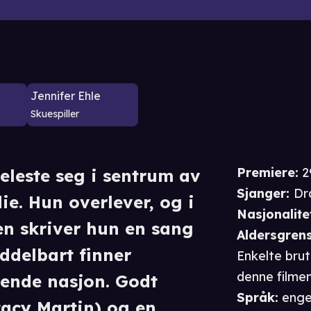
Jennifer Ehle
Skuespiller
Premiere
:
2
eleste seg i sentrum av
Sjanger
:
Dr
ie. Hun overlever, og i
Nasjonalite
en skriver hun en sang
Aldersgren
ddelbart finner
Enkelte brut
denne filmen
ende nasjon. Godt
Språk
:
enge
tacy Martin) og en