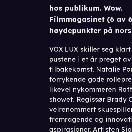
hos publikum. Wow.
Filmmagasinet (6 av 6)
høydepunkter på nors
VOX LUX skiller seg klart
pustene i et år preget a
tilbakekomst. Natalie P
forrykende gode rollepre
likevel nykommeren Raff
showet. Regissør Brady 
velrenommert skuespiller
fremragende og innovati
aspirasjoner. Artisten Si