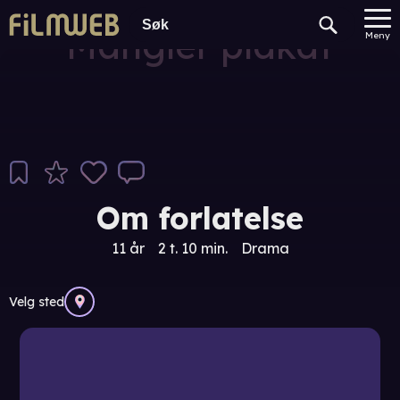
Mangler plakat
Meny
Om forlatelse
11 år
2 t. 10 min.
Drama
Velg sted