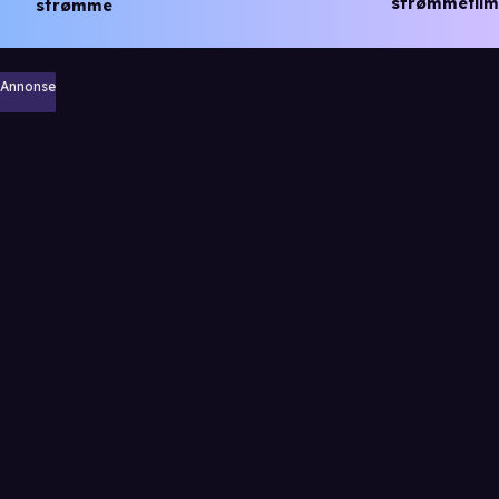
strømmefilm
strømme
Annonse