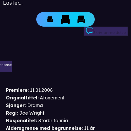
Laster...
Skriv anmeldelse
nnonse
Premiere
:
11.01.2008
Originaltittel:
Atonement
Sjanger
:
Drama
Regi
:
Joe Wright
Nasjonalitet
:
Storbritannia
Aldersgrense
med begrunnelse
:
11 år