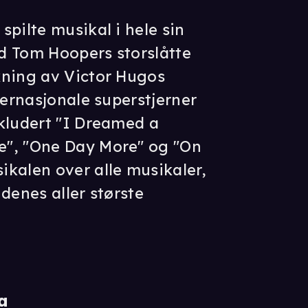
pilte musikal i hele sin
ed Tom Hoopers storslåtte
kning av Victor Hugos
ternasjonale superstjerner
kludert "I Dreamed a
", "One Day More" og "On
kalen over alle musikaler,
denes aller største
a