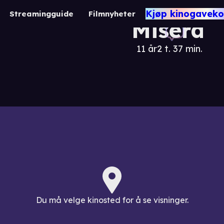
Les
Kjøp kinogaveko
Streamingguide
Filmnyheter
Miserab
11 år
2 t. 37 min.
Dra
Du må velge kinosted for å se visninger.