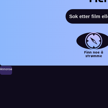
Finn noe å
strømme
Annonse