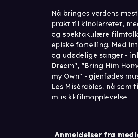
Nå bringes verdens mest s
prakt til kinolerretet, m
og spektakulære filmtol
episke fortelling. Med in
og udødelige sanger - in
Dream", "Bring Him Home
my Own" - gjenfødes musi
Les Misérables, nå som ti
musikkfilmopplevelse.
Anmeldelser fra medi