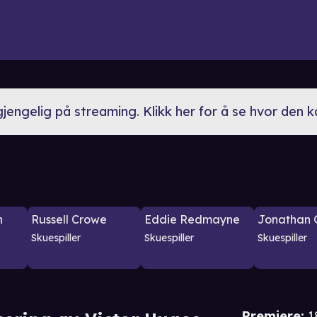
lgjengelig på streaming. Klikk her for å se hvor den 
n
Russell Crowe
Eddie Redmayne
Jonathan 
Skuespiller
Skuespiller
Skuespiller
Premiere
:
1