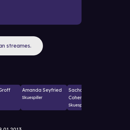
kan streames.
Groff
Amanda Seyfried
Sacha Baron
Cohen
Skuespiller
Skuespiller
8.01.2013