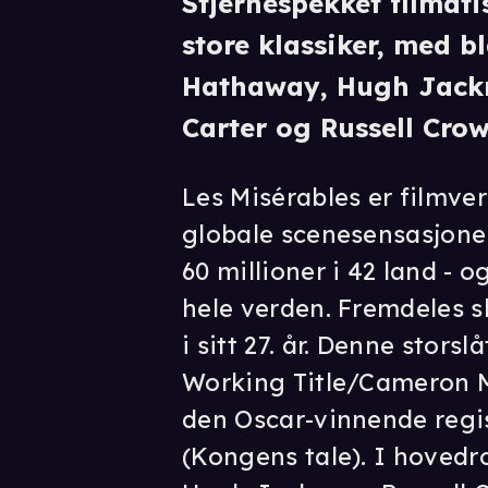
Stjernespekket filmat
store klassiker, med b
Hathaway, Hugh Jack
Carter og Russell Crowe
Les Misérables er filmve
globale scenesensasjone
60 millioner i 42 land - o
hele verden. Fremdeles s
i sitt 27. år. Denne stors
Working Title/Cameron 
den Oscar-vinnende reg
(Kongens tale). I hovedro