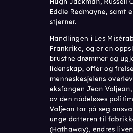
Hugh Jackman, Russell 
Eddie Redmayne, samt en
stjerner.
Handlingen i Les Misérable
Frankrike, og er en opps
brustne drømmer og ugje
lidenskap, offer og frelse
menneskesjelens overleve
eksfangen Jean Valjean, s
av den nådeløses politi
Valjean tar på seg ansv
unge datteren til fabrik
(Hathaway), endres livene