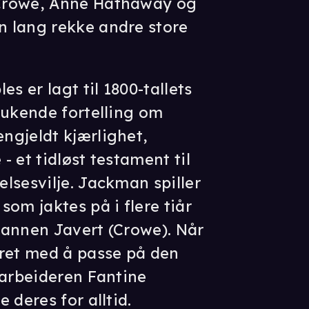
Crowe, Anne Hathaway og
 lang rekke andre store
s er lagt til 1800-tallets
lukende fortelling om
ngjeldt kjærlighet,
 - et tidløst testament til
lsesvilje. Jackman spiller
om jaktes på i flere tiår
mannen Javert (Crowe). Når
aret med å passe på den
karbeideren Fantine
 deres for alltid.