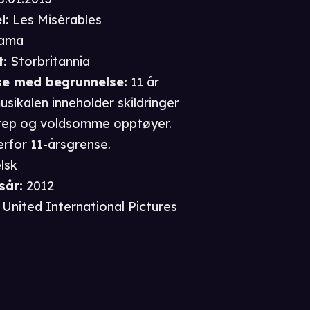
l:
Les Misérables
ama
t
:
Storbritannia
se
med begrunnelse
:
11 år
sikalen inneholder skildringer
rep og voldsomme opptøyer.
erfor 11-årsgrense.
lsk
sår
:
2012
United International Pictures