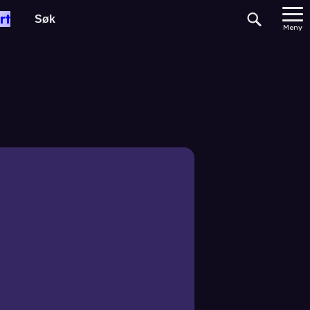
rt
les
Meny
ma