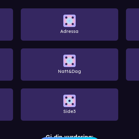
Adressa
Natt&Dag
Side3
Gi din vurdering: