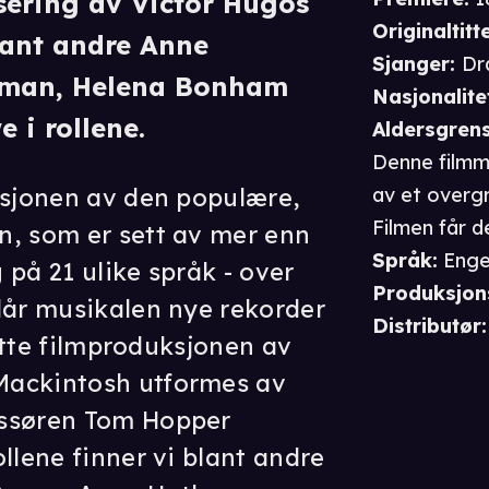
isering av Victor Hugos
Originaltitte
lant andre Anne
Sjanger
:
Dr
man, Helena Bonham
Nasjonalite
 i rollene.
Aldersgren
Denne filmmu
rsjonen av den populære,
av et overg
Filmen får d
n, som er sett av mer enn
Språk
:
Enge
g på 21 ulike språk - over
Produksjon
lår musikalen nye rekorder
Distributør
:
låtte filmproduksjonen av
Mackintosh utformes av
issøren Tom Hopper
llene finner vi blant andre