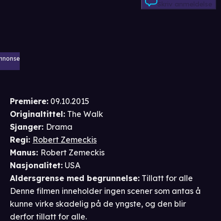
Skriv anmeldelse
nnonse
Premiere
:
09.10.2015
Originaltittel:
The Walk
Sjanger
:
Drama
Regi
:
Robert Zemeckis
Manus
:
Robert Zemeckis
Nasjonalitet
:
USA
Aldersgrense
med begrunnelse
:
Tillatt for alle
Denne filmen inneholder ingen scener som antas å
kunne virke skadelig på de yngste, og den blir
derfor tillatt for alle.