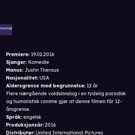
nnonse
Premiere
:
19.02.2016
Sjanger
:
Komedie
Manus
:
Justin Theroux
Nasjonalitet
:
USA
Aldersgrense
med begrunnelse
:
12 år
Flere nærgående voldsinnslag i en tydelig parodisk
og humoristisk ramme gjør at denne filmen får 12-
årsgrense.
Språk
:
engelsk
Produksjonsår
:
2016
Distributør
:
United International Pictures