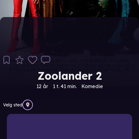
Zoolander 2
12 år
1 t. 41 min.
Komedie
Velg sted