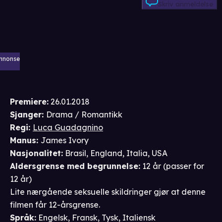
Skriv anmeldelse
nnonse
Premiere
:
26.01.2018
Sjanger
:
Drama / Romantikk
Regi
:
Luca Guadagnino
Manus
:
James Ivory
Nasjonalitet
:
Brasil, England, Italia, USA
Aldersgrense
med begrunnelse
:
12 år
(passer for
12 år
)
Lite nærgående seksuelle skildringer gjør at denne
filmen får 12-årsgrense.
Språk
:
Engelsk, Fransk, Tysk, Italiensk