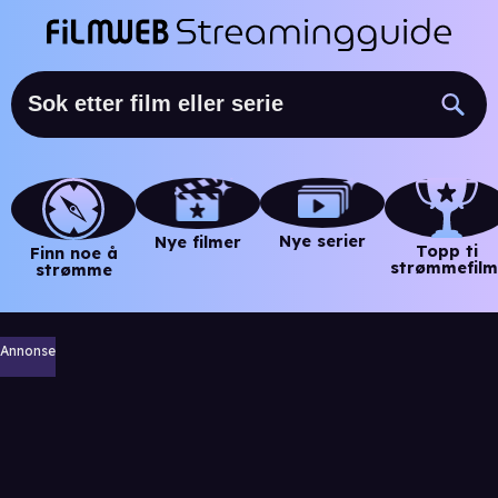
Nye serier
Nye filmer
Topp ti
Finn noe å
strømmefilm
strømme
Annonse