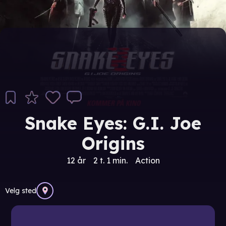
Snake Eyes: G.I. Joe
Origins
12 år
2 t. 1 min.
Action
Velg sted