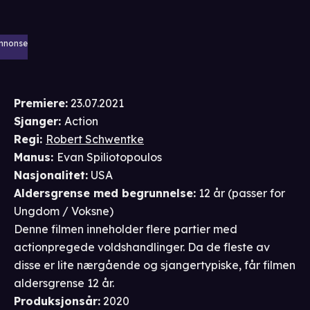
nnonse
Premiere
:
23.07.2021
Sjanger
:
Action
Regi
:
Robert Schwentke
Manus
:
Evan Spiliotopoulos
Nasjonalitet
:
USA
Aldersgrense
med begrunnelse
:
12 år
(passer for
Ungdom / Voksne
)
Denne filmen inneholder flere partier med
actionpregede voldshandlinger. Da de fleste av
disse er lite nærgående og sjangertypiske, får filmen
aldersgrense 12 år.
Produksjonsår
:
2020