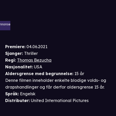
nnonse
Premiere
:
04.06.2021
Sjanger
:
Thriller
Regi
:
Thomas Bezucha
Nasjonalitet
:
USA
Aldersgrense
med begrunnelse
:
15 år
Denne filmen inneholder enkelte blodige volds- og
drapshandlinger og får derfor aldersgrense 15 år.
Språk
:
Engelsk
Distributør
:
United International Pictures