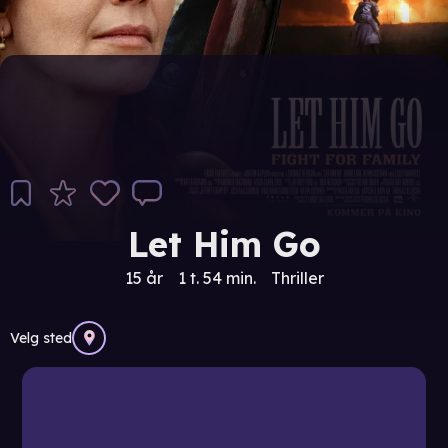
Let Him Go
15 år
1 t. 54 min.
Thriller
Velg sted