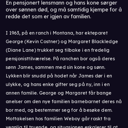
En pensjonert lensmann og hans kone sørger
over sønnen død, og må samtidig kjempe for å
redde det som er igjen av familien.
I 1963, på en ranch i Montana, har ekteparet
George (Kevin Costner) og Margaret Blackledge
(Diane Lane) trukket seg tilbake i en fredelig
pensjonisttilværelse. På ranchen bor også deres
sønn James, sammen med sin kone og sønn.
Lykken blir snudd på hodet når James dør i en
ulykke, og hans enke gifter seg på ny, inn i en
annen familie. George og Margaret får bange
anelser om den nye familien barnebarnet deres nå
bor med, og bestemmer seg for å besøke dem.
Mottakelsen hos familien Weboy går raskt fra
vennlig til truende, og situasjonen eskalerer til at