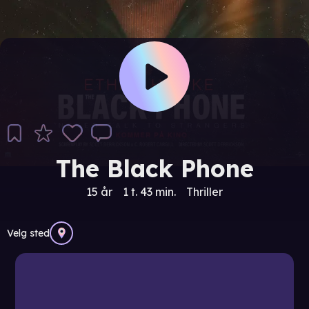
The Black Phone
15 år
1 t. 43 min.
Thriller
Velg sted