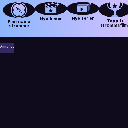
Nye serier
Nye filmer
Topp ti
Finn noe å
strømmefilm
strømme
Annonse