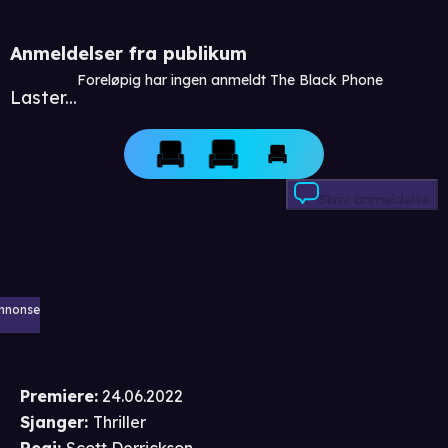
Anmeldelser fra publikum
Foreløpig har ingen anmeldt The Black Phone
Laster...
Skriv anmeldelse
nnonse
Premiere
:
24.06.2022
Sjanger
:
Thriller
Regi
:
Scott Derrickson