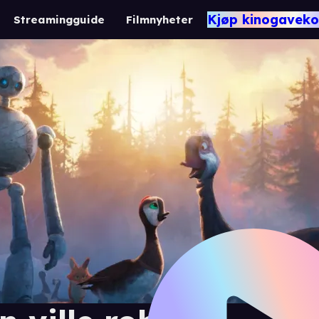
Kjøp kinogaveko
Streamingguide
Filmnyheter