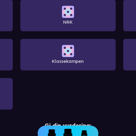
NRK
Klassekampen
Gi din vurdering: