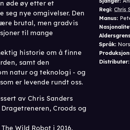
Sjanger
:
An
 øde øy etter et
Regi
:
Chris 
se seg nye omgivelser. Den
Manus
:
Pet
ære brutal, men gradvis
Nasjonalite
sjoner til mange
Aldersgren
.
Språk
:
Nors
mektig historie om å finne
Produksjon
verden, samt den
Distributør
:
om natur og teknologi - og
t som er levende rundt oss.
issert av Chris Sanders
 Dragetreneren, Croods og
The Wild Robot i 2016,