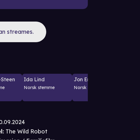
kan streames.
e-Steen
Ida Lind
Jon Erling Wevling
Mads 
Skar-
me
Norsk stemme
Norsk stemme
Norsk 
0.09.2024
l:
The Wild Robot