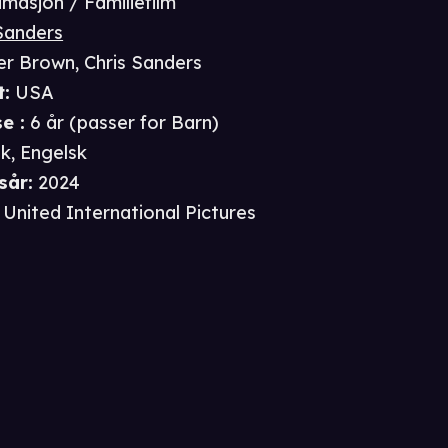
imasjon / Familiefilm
Sanders
er Brown
,
Chris Sanders
t
:
USA
se
:
6 år
(passer for
Barn
)
k, Engelsk
sår
:
2024
United International Pictures