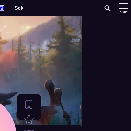
rt
Meny