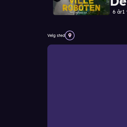
De
6 år
1 
Velg sted