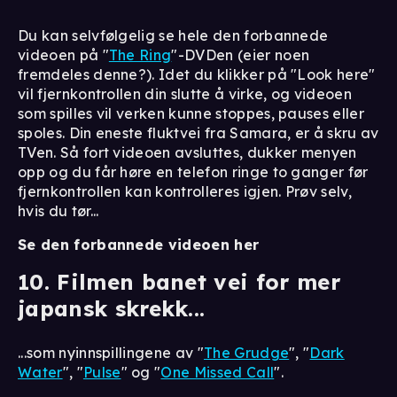
Du kan selvfølgelig se hele den forbannede
videoen på "
The Ring
"-DVDen (eier noen
fremdeles denne?). Idet du klikker på "Look here"
vil fjernkontrollen din slutte å virke, og videoen
som spilles vil verken kunne stoppes, pauses eller
spoles. Din eneste fluktvei fra Samara, er å skru av
TVen. Så fort videoen avsluttes, dukker menyen
opp og du får høre en telefon ringe to ganger før
fjernkontrollen kan kontrolleres igjen. Prøv selv,
hvis du tør...
Se den forbannede videoen her
10. Filmen banet vei for mer
japansk skrekk...
...som nyinnspillingene av "
The Grudge
", "
Dark
Water
", "
Pulse
" og "
One Missed Call
".