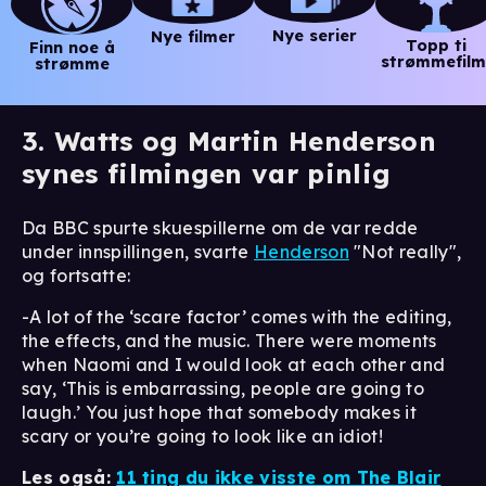
Nye serier
Nye filmer
Topp ti
Finn noe å
strømmefilm
strømme
3. Watts og Martin Henderson
synes filmingen var pinlig
Da BBC spurte skuespillerne om de var redde
under innspillingen, svarte
Henderson
"Not really",
og fortsatte:
-A lot of the ‘scare factor’ comes with the editing,
the effects, and the music. There were moments
when Naomi and I would look at each other and
say, ‘This is embarrassing, people are going to
laugh.’ You just hope that somebody makes it
scary or you’re going to look like an idiot!
Les også:
11 ting du ikke visste om The Blair