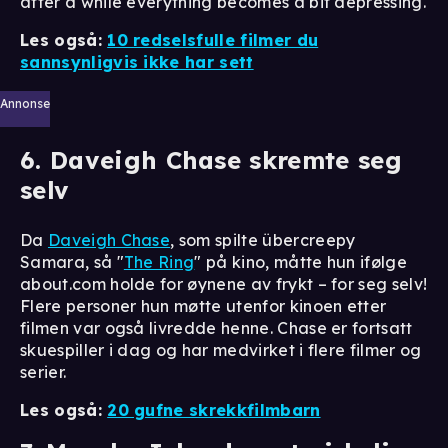
after a while everything becomes a bit depressing.
Les også:
10 redselsfulle filmer du
sannsynligvis ikke har sett
Annonse
6. Daveigh Chase skremte seg
selv
Da
Daveigh Chase
, som spilte übercreepy
Samara, så "
The Ring
" på kino, måtte hun ifølge
about.com holde for øynene av frykt – for seg selv!
Flere personer hun møtte utenfor kinoen etter
filmen var også livredde henne. Chase er fortsatt
skuespiller i dag og har medvirket i flere filmer og
serier.
Les også:
20 gufne skrekkfilmbarn