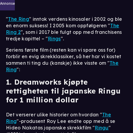
Annonse
"
The Ring
" inntok verdens kinosaler i 2002 og ble
en enorm suksess! I 2005 kom oppfølgeren "
The
Ring 2
", som i 2017 ble fulgt opp med franchisens
tredje kapittel – "
Rings
".
Seriens første film (resten kan vi spare oss for)
forblir en evig skrekklassiker, så her har vi kostet
sammen ti ting du (kanskje) ikke visste om "
The
Ring
":
1. Dreamworks kjøpte
rettigheten til japanske Ringu
for 1 million dollar
Det verserer ulike historier om hvordan "
The
Ring
"-produsent Roy Lee endte opp med å se
Hideo Nakatas japanske skrekkfilm "
Ringu
"