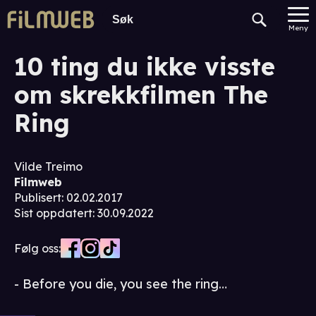
Meny
10 ting du ikke visste
om skrekkfilmen The
Ring
Vilde Treimo
Filmweb
Publisert
:
02.02.2017
Sist oppdatert
:
30.09.2022
Følg oss:
- Before you die, you see the ring…