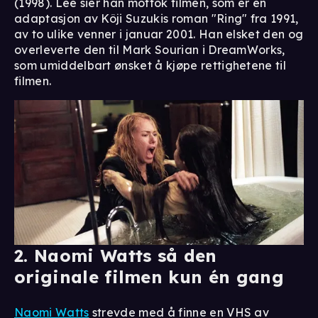
(1998). Lee sier han mottok filmen, som er en
adaptasjon av Kôji Suzukis roman "Ring" fra 1991,
av to ulike venner i januar 2001. Han elsket den og
overleverte den til Mark Sourian i DreamWorks,
som umiddelbart ønsket å kjøpe rettighetene til
filmen.
2. Naomi Watts så den
originale filmen kun én gang
Naomi Watts
strevde med å finne en VHS av