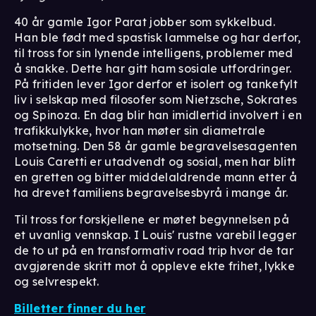
40 år gamle Igor Parat jobber som sykkelbud.
Han ble født med spastisk lammelse og har derfor,
til tross for sin lynende intelligens, problemer med
å snakke. Dette har gitt ham sosiale utfordringer.
På fritiden lever Igor derfor et isolert og tankefylt
liv i selskap med filosofer som Nietzsche, Sokrates
og Spinoza. En dag blir han imidlertid involvert i en
trafikkulykke, hvor han møter sin diametrale
motsetning. Den 58 år gamle begravelsesagenten
Louis Caretti er utadvendt og sosial, men har blitt
en gretten og bitter middelaldrende mann etter å
ha drevet familiens begravelsesbyrå i mange år.
Til tross for forskjellene er møtet begynnelsen på
et uvanlig vennskap. I Louis' rustne varebil legger
de to ut på en transformativ road trip hvor de tar
avgjørende skritt mot å oppleve ekte frihet, lykke
og selvrespekt.
Billetter finner du her