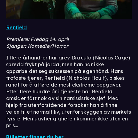
Renfield
Premiere: Fredag 14. april
Sjanger: Komedie/Horror
I flere århundrer har grev Dracula (Nicolas Cage)
spredd frykt på jorda, men han har ikke
opparbeidet seg suksessen på egenhånd. Hans
trofaste tjener, Renfield (Nicholas Hoult), piskes
rundt for å utføre de mest ekstreme oppgaver.
Etter flere hundre år i tjeneste har Renfield
omsider fått nok av sin narsissistiske sjef. Med
hjelp fra utenforstående forsøker han å finne
veien til et normalt liv, utenfor skyggen av mørkets
fyrste. Men uavhengigheten kommer ikke uten en
pris...
Billetter finner du her