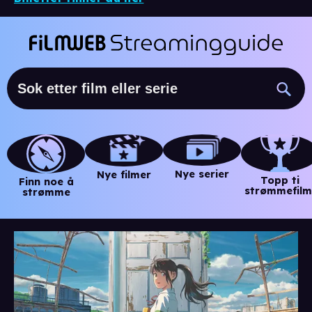
Nye serier
Nye filmer
Topp ti
Finn noe å
strømmefilm
strømme