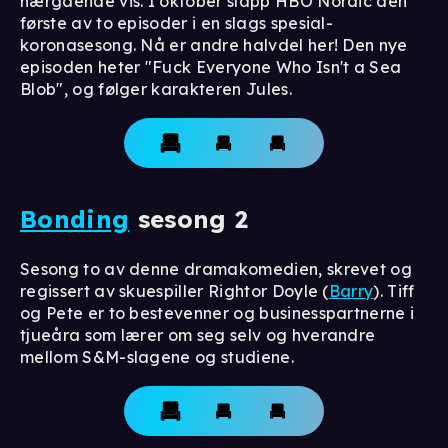
nærgående vis. I oktober slapp HBO Nordic den
første av to episoder i en slags spesial-
koronasesong. Nå er andre halvdel her! Den nye
episoden heter "Fuck Everyone Who Isn't a Sea
Blob", og følger karakteren Jules.
Bonding
sesong 2
Sesong to av denne dramakomedien, skrevet og
regissert av skuespiller Rightor Doyle (
Barry
). Tiff
og Pete er to bestevenner og businesspartnerne i
tjueåra som lærer om seg selv og hverandre
mellom S&M-slagene og studiene.