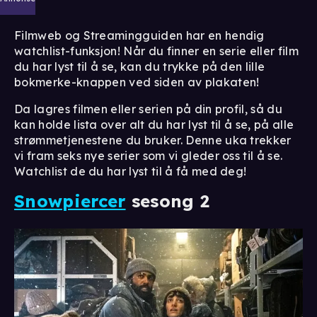
Filmweb og Streamingguiden har en hendig
watchlist-funksjon! Når du finner en serie eller film
du har lyst til å se, kan du trykke på den lille
bokmerke-knappen ved siden av plakaten!
Da lagres filmen eller serien på din profil, så du
kan holde lista over alt du har lyst til å se, på alle
strømmetjenestene du bruker. Denne uka trekker
vi fram seks nye serier som vi gleder oss til å se.
Watchlist de du har lyst til å få med deg!
Snowpiercer
sesong 2