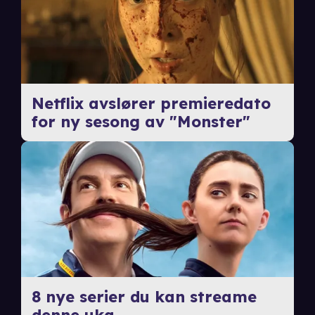
Netflix avslører premieredato
for ny sesong av "Monster"
8 nye serier du kan streame
denne uka