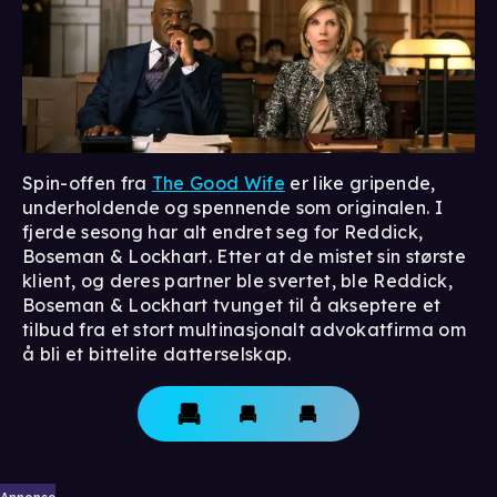
Spin-offen fra
The Good Wife
er like gripende,
underholdende og spennende som originalen. I
fjerde sesong har alt endret seg for Reddick,
Boseman & Lockhart. Etter at de mistet sin største
klient, og deres partner ble svertet, ble Reddick,
Boseman & Lockhart tvunget til å akseptere et
tilbud fra et stort multinasjonalt advokatfirma om
å bli et bittelite datterselskap.