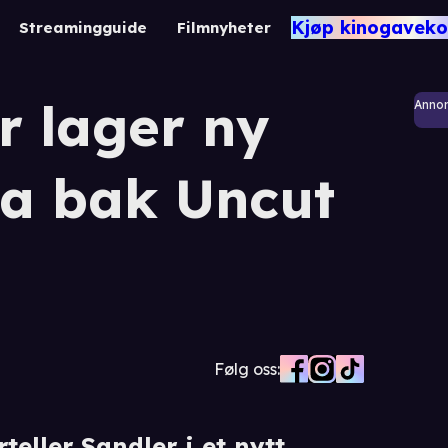
Kjøp kinogaveko
Streamingguide
Filmnyheter
 lager ny
Anno
ka bak Uncut
Følg oss:
teller Sandler i et nytt