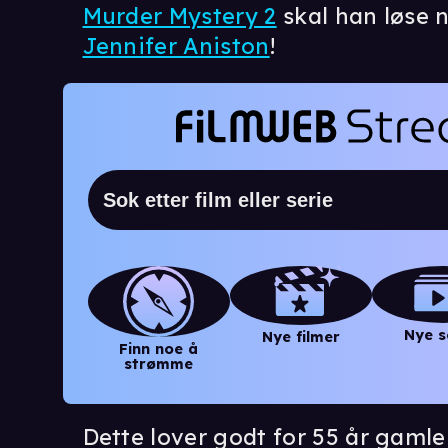
Murder Mystery 2
skal han løse
Jennifer Aniston
!
Nye s
Nye filmer
Finn noe å
strømme
Dette lover godt for 55 år gaml