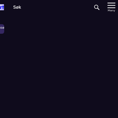
rt
Meny
nse