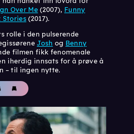
 han hanket inn lovord for
ign Over Me
(2007),
Funny
 Stories
(2017).
vs rolle i den pulserende
regissørene
Josh
og
Benny
ende filmen fikk fenomenale
n iherdig innsats for å prøve å
 – til ingen nytte.