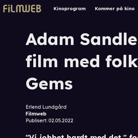
Kinoprogram
Kommer på kino
Adam Sandler
film med fol
Gems
Erlend Lundgård
Filmweb
Publisert
:
02.05.2022
"Vi jobbet hardt med det," for