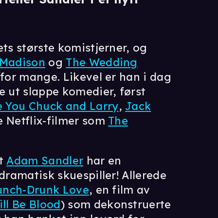
ets største komistjerner, og
y Madison
og
The Wedding
 for mange. Likevel er han i dag
e ut slappe komedier, først
 You Chuck and Larry
,
Jack
e Netflix-filmer som
The
at
Adam Sandler
har en
dramatisk skuespiller! Allerede
unch-Drunk Love
, en film av
ll Be Blood
) som dekonstruerte