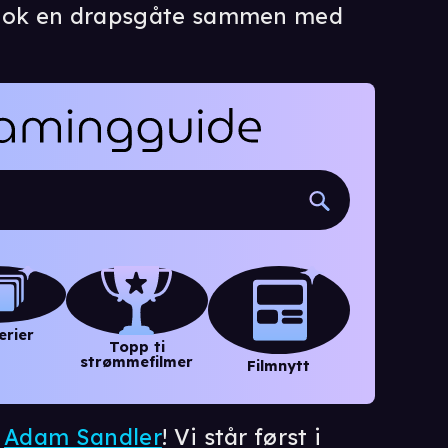
 nok en drapsgåte sammen med
erier
Topp ti
strømmefilmer
Filmnytt
e
Adam Sandler
! Vi står først i