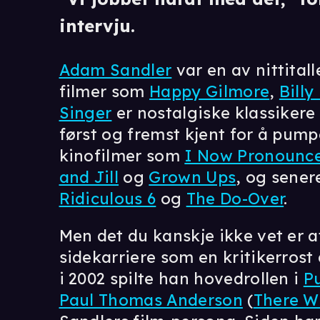
intervju.
Adam Sandler
var en av nittitall
filmer som
Happy Gilmore
,
Bill
Singer
er nostalgiske klassikere
først og fremst kjent for å pump
kinofilmer som
I Now Pronounce
and Jill
og
Grown Ups
, og sener
Ridiculous 6
og
The Do-Over
.
Men det du kanskje ikke vet er 
sidekarriere som en kritikerrost 
i 2002 spilte han hovedrollen i
P
Paul Thomas Anderson
(
There Wi