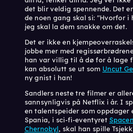
alltid, tenker alltid. Jeg vet ikk
det blir veldig spennende. Det er
de noen gang skal si: "Hvorfor i 
jeg skal la dem snakke om det.
Det er ikke en kjempeoverraskel
jobbe mer med regissørbrødrene. 
han var villig til å dø for å lag
kan absolutt se ut som
Uncut G
ny gnist i han!
Sandlers neste tre filmer er all
sannsynligvis på Netflix i år. I
en talentspeider som oppdager e
Spania, i sci-fi-eventyret
Space
Chernobyl
, skal han spille Tsjek