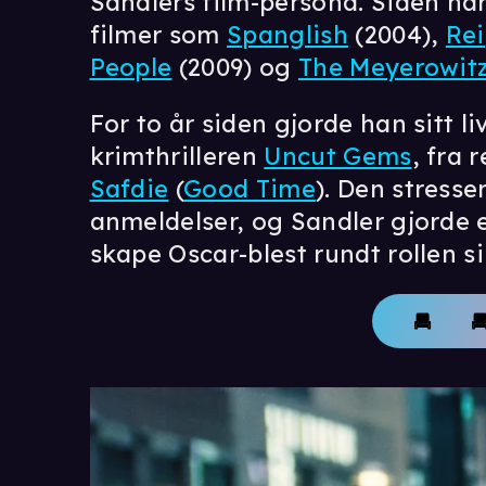
Sandlers film-persona. Siden har
filmer som
Spanglish
(2004),
Re
People
(2009) og
The Meyerowitz
For to år siden gjorde han sitt li
krimthrilleren
Uncut Gems
, fra 
Safdie
(
Good Time
). Den stress
anmeldelser, og Sandler gjorde e
skape Oscar-blest rundt rollen sin