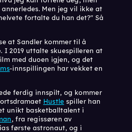
e hva jeg kan fortelle deg, men
 annerledes. Men jeg vil ikke at
helvete fortalte du han det?" Så
se at Sandler kommer til å
I 2019 uttalte skuespilleren at
e film med duoen igjen, og det
ems
-innspillingen har vekket en
erede ferdig innspilt, og kommer
 sportsdramaet
Hustle
spiller han
t unikt basketballtalent i
man
, fra regissøren av
kias første astronaut, og i