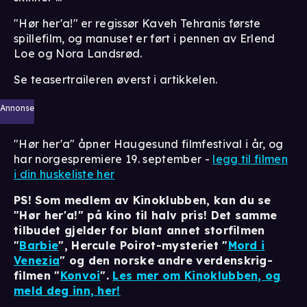
"Hør her'a!" er regissør Kaveh Tehranis første
spillefilm, og manuset er ført i pennen av Erlend
Loe og Nora Landsrød.
Se teasertraileren øverst i artikkelen.
Annonse
"Hør her'a" åpner Haugesund filmfestival i år, og
har norgespremiere 19. september -
legg til filmen
i din huskeliste her
PS! Som medlem av Kinoklubben, kan du se
"Hør her'a!" på kino til halv pris! Det samme
tilbudet gjelder for blant annet storfilmen
"
Barbie
", Hercule Poirot-mysteriet "
Mord i
Venezia
" og den norske andre verdenskrig-
filmen "
Konvoi
".
Les mer om Kinoklubben, og
meld deg inn, her!