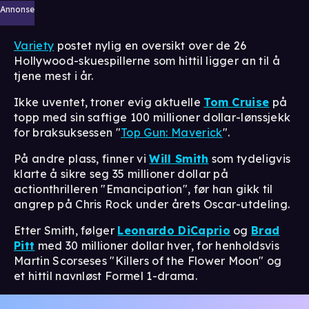
Annonse
Variety
postet nylig en oversikt over de 26
Hollywood-skuespillerne som hittil ligger an til å
tjene mest i år.
Ikke uventet, troner evig aktuelle
Tom Cruise
på
topp med sin saftige 100 millioner dollar-lønssjekk
for braksuksessen "
Top Gun: Maverick
".
På andre plass, finner vi
Will Smith
som tydeligvis
klarte å sikre seg 35 millioner dollar på
actionthrilleren "Emancipation", før han gikk til
angrep på Chris Rock under årets Oscar-utdeling.
Etter Smith, følger
Leonardo DiCaprio
og
Brad
Pitt
med 30 millioner dollar hver, for henholdsvis
Martin Scorseses "Killers of the Flower Moon" og
et hittil navnløst Formel 1-drama.