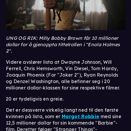
UNG OG RIK: Milly Bobby Brown får 10 millioner
dollar for å gjenoppta tittelrollen i "Enola Holmes
2".
Videre avslører lista at Dwayne Johnson, Will
Ferrell, Chris Hemsworth, Vin Diesel, Tom Hardy,
Joaquin Phoenix (For "Joker 2"), Ryan Reynolds
og Denzel Washington, alle befinner seg i 20
millioner dollar-klassen for sine respektive filmer.
20 er tydeligvis en greie.
Det er dessverre virkelig langt ned til den første
kvinnen på lista, som er
Margot Robbie
med sine
12,5 millioner dollar for sin kommende "Barbie"-
film. Deretter følger "Stranger Things"-