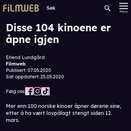
Meny
Disse 104 kinoene er
åpne igjen
Erlend Lundgård
Filmweb
Publisert
:
07.05.2020
Sist oppdatert
:
25.05.2020
Følg oss:
Mer enn 100 norske kinoer åpner dørene sine,
etter å ha vært lovpålagt stengt siden 12.
mars.