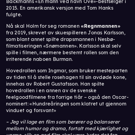
Backmanns «En mann ved navn Ove»-bestselger i
2015. En amerikansk versjon med Tom Hanks
fulgte.
Nå skal Holm for seg romanen
«Regnmannen»
fra 2019, skrevet av skuespilleren Jonas Karlsson,
som blant annet spilte drapsmannen i Nesbø-
filmatiseringen «Snømannen». Karlsson skal selv
spille i filmen, nærmere bestemt rollen som den
irriterende naboen Burman.
Hovedrollen som Ingmar, som bruker mesteparten
av tiden til å stelle rosehagen til sin avdøde kone,
innehas av Robert Gustafsson. Han spilte
hovedrollen i en annen av de svenske
feelgoodfilmene fra forrige tiår – også den Oscar-
nominert: «Hundreåringen som klatret ut gjennom
vinduet og forsvant»
– Jeg vil lage en film som berører og balanserer
mellom humor og drama, fortalt med kjærlighet og
varme, slik en god film skal være
, lyder det fra