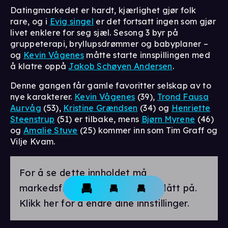
Datingmarkedet er hardt, kjærlighet gjør folk
rare, og i
Evig singel
er det fortsatt ingen som gjør
livet enklere for seg sjæl. Sesong 3 byr på
gruppeterapi, bryllupsdrømmer og babyplaner –
og
Kevin Vågenes
måtte starte innspillingen med
å klatre oppå
Jakob Schøyen Andersen
.
Denne gangen får gamle favoritter selskap av to
nye karakterer.
Kevin Vågenes
(39),
Trond Fausa
Aurvåg
(53),
Kristine Grændsen
(34) og
Henriette
Steenstrup
(51) er tilbake, mens
Bjørn Myrene
(46)
og
Amalie Stuve
(25) kommer inn som Tim Graff og
Vilje Kvam.
For å se dette innholdet må
markedsførings-cookies være slått på.
Klikk her for å endre dine innstillinger.