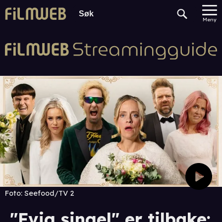
Meny
Foto:
Seefood/TV 2
"Evig singel" er tilbake: