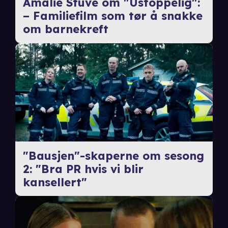
Amalie Stuve om "Ustoppelig":
– Familiefilm som tør å snakke
om barnekreft
"Bausjen"-skaperne om sesong
2: "Bra PR hvis vi blir
kansellert"