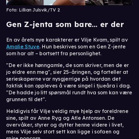
Foto: Lillian Julsvik/TV 2
Gen Z-jenta som bare… er der
En av årets nye karakterer er Vilje Kvam, spilt av
Amalie Stuve
. Hun beskrives som en Gen Z-jente
som har alt – bortsett fra personlighet.
"De er ikke hønngamle, de som skriver, men de er
jo eldre enn meg", sier 25-åringen, og forteller at
serieskaperne var nysgjerrige på hvordan det
faktisk kan oppleves å være singel i tjueåra i dag.
"De hadde jo litt spørsmål rundt hva som kan være
grunnen til det".
Heldigvis får Vilje veldig mye hjelp av foreldrene
sine, spilt av Anne Ryg og Atle Antonsen. De
overvåker, styrer og dytter henne videre i livet,
mens Vilje selv stort sett kan ligge i sofaen og
spise popcorn.