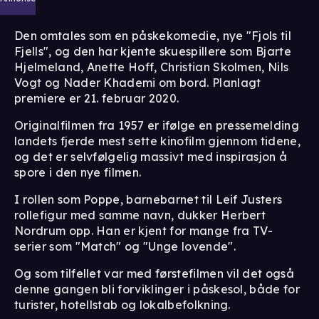
Den omtales som en påskekomedie, nye "Fjols til
Fjells", og den har kjente skuespillere som Bjarte
Hjelmeland, Anette Hoff, Christian Skolmen, Nils
Vogt og Nader Khademi om bord. Planlagt
premiere er 21. februar 2020.
Originalfilmen fra 1957 er ifølge en pressemelding
landets fjerde mest sette kinofilm gjennom tidene,
og det er selvfølgelig massivt med inspirasjon å
spore i den nye filmen.
I rollen som Poppe, barnebarnet til Leif Justers
rollefigur med samme navn, dukker Herbert
Nordrum opp. Han er kjent for mange fra TV-
serier som "Match" og "Unge lovende".
Og som tilfellet var med førstefilmen vil det også
denne gangen bli forviklinger i påskesol, både for
turister, hotellstab og lokalbefolkning.