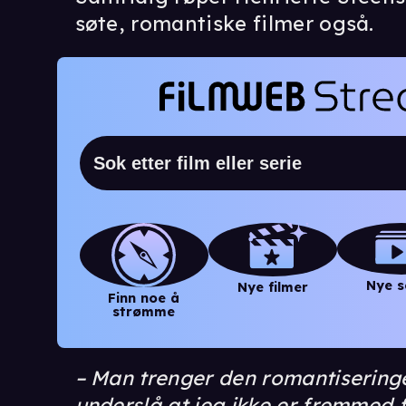
søte, romantiske filmer også.
Nye s
Nye filmer
Finn noe å
strømme
– Man trenger den romantiseringe
underslå at jeg ikke er fremmed fo