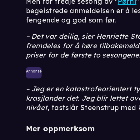
Men for tredje sesong av "
Pørni
"
begeistrede anmeldelsen er å lese
fengende og god som før.
– Det var deilig, sier Henriette S
fremdeles for å høre tilbakemeldi
priser for de første to sesongene
Annonse
– Jeg er en katastrofeorientert ty
krasjlander det. Jeg blir lettet o
nivået
, fastslår Steenstrup med k
Mer oppmerksom