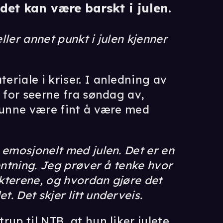
det kan være barskt i julen.
ler annet punkt i julen kjenner
riale i kriser. I anledning av
r for seerne fra søndag av,
 kunne være fint å være med
 emosjonelt med julen. Det er en
entning. Jeg prøver å tenke hvor
kterene, og hvordan gjøre det
 Det skjer litt underveis.
up til NTB, at hun liker julete,