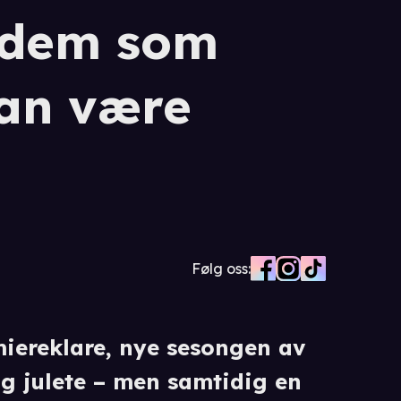
l dem som
kan være
Følg oss:
miereklare, nye sesongen av
g julete – men samtidig en