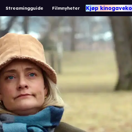
Kjøp kinogaveko
Streamingguide
Filmnyheter