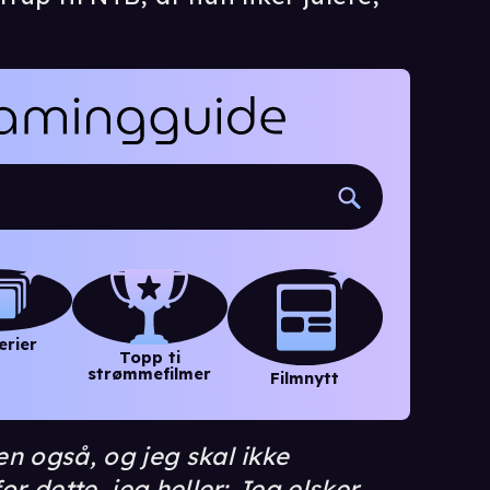
erier
Topp ti
strømmefilmer
Filmnytt
n også, og jeg skal ikke
r dette, jeg heller: Jeg elsker