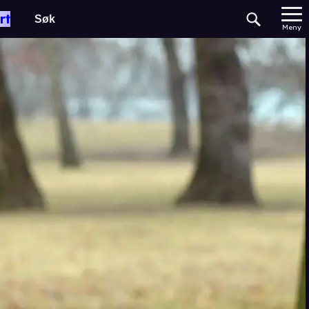
rt
Meny