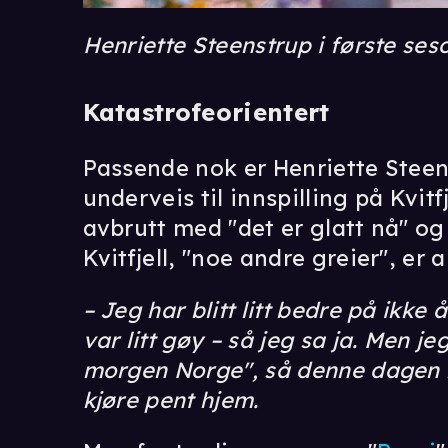
Henriette Steenstrup i første ses
Katastrofeorientert
Passende nok er Henriette Steens
underveis til innspilling på Kvitf
avbrutt med "det er glatt nå" og 
Kvitfjell, "noe andre greier", er al
– Jeg har blitt litt bedre på ikke
var litt gøy – så jeg sa ja. Men j
morgen Norge", så denne dagen 
kjøre pent hjem.