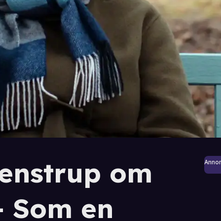
eenstrup om
Anno
 – Som en