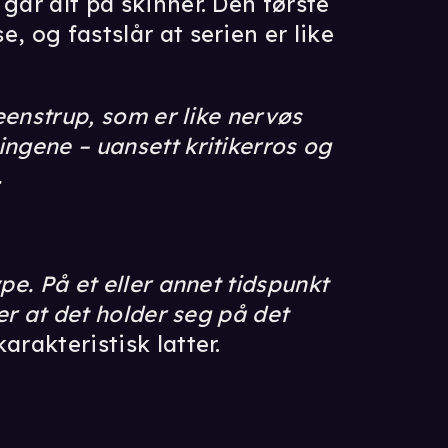
 går alt på skinner. Den første
, og fastslår at serien er like
teenstrup, som er like nervøs
ngene – uansett kritikerros og
.
pe. På et eller annet tidspunkt
ver at det holder seg på det
arakteristisk latter.