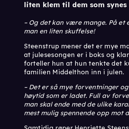
liten klem til dem som synes 
– Og det kan være mange. På et el
man en liten skuffelse!
Steenstrup mener det er mye mate
at julesesongen er i boks og kla
forteller hun at hun tenkte det
familien Middelthon inn i julen.
– Det er så mye forventninger og
høytid som er ladet. Full av forv
man skal ende med de ulike kara
mest mulig spennende opp mot det.
Samtidig røper Henriette Steenstr