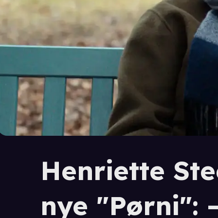
Henriette St
nye "Pørni":