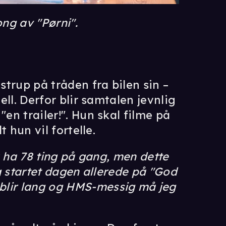
ong av "Pørni".
trup på tråden fra bilen sin –
jell. Derfor blir samtalen jevnlig
"en trailer!". Hun skal filme på
t hun vil fortelle.
 å ha 78 ting på gang, men dette
eg startet dagen allerede på "God
blir lang og HMS-messig må jeg