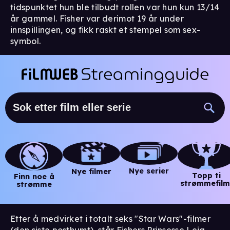
tidspunktet hun ble tilbudt rollen var hun kun 13/14
år gammel. Fisher var derimot 19 år under
innspillingen, og fikk raskt et stempel som sex-
symbol.
Nye serier
Nye filmer
Topp ti
Finn noe å
strømmefilm
strømme
Etter å medvirket i totalt seks "Star Wars"-filmer
(den siste posthumt), står Fishers Prinsesse Leia