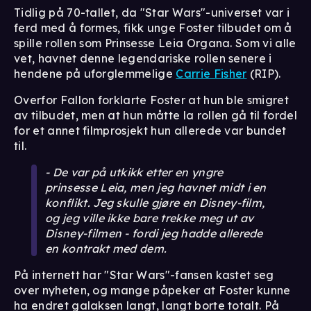
Tidlig på 70-tallet, da "Star Wars"-universet var i
ferd med å formes, fikk unge Foster tilbudet om å
spille rollen som Prinsesse Leia Organa. Som vi alle
vet, havnet denne legendariske rollen senere i
hendene på uforglemmelige
Carrie Fisher
(RIP).
Overfor Fallon forklarte Foster at hun ble smigret
av tilbudet, men at hun måtte la rollen gå til fordel
for et annet filmprosjekt hun allerede var bundet
til.
- De var på utkikk etter en yngre
prinsesse Leia, men jeg havnet midt i en
konflikt. Jeg skulle gjøre en Disney-film,
og jeg ville ikke bare trekke meg ut av
Disney-filmen - fordi jeg hadde allerede
en kontrakt med dem.
På internett har "Star Wars"-fansen kastet seg
over nyheten, og mange påpeker at Foster kunne
ha endret galaksen langt, langt borte totalt. På