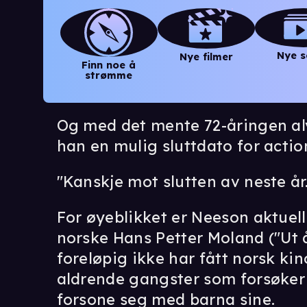
Nye s
Nye filmer
Finn noe å
strømme
Og med det mente 72-åringen alvo
han en mulig sluttdato for actio
"Kanskje mot slutten av neste år. 
For øyeblikket er Neeson aktuell
norske Hans Petter Moland ("Ut å
foreløpig ikke har fått norsk kin
aldrende gangster som forsøker å
forsone seg med barna sine.