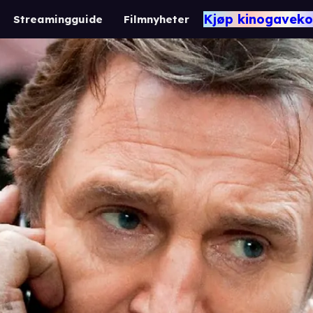
Kjøp kinogaveko
Streamingguide
Filmnyheter