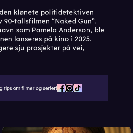
den klønete politidetektiven
v 90-tallsfilmen “Naked Gun”.
 navn som Pamela Anderson, ble
anen lanseres på kino i 2025.
ere sju prosjekter på vei,
 tips om filmer og serier!