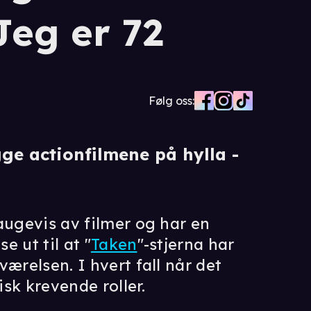
Jeg er 72
Følg oss:
gge actionfilmene på hylla -
haugevis av filmer og har en
 ut til at "
Taken
"-stjerna har
ærelsen. I hvert fall når det
sk krevende roller.