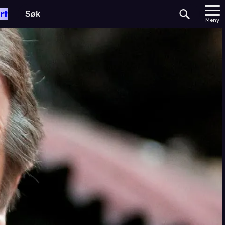
rt
Meny