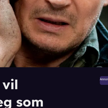
vil
Anno
eg som