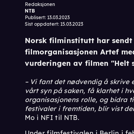
Redaksjonen
NTB
Publisert
:
13.03.2023
Sist oppdatert
:
15.03.2023
Norsk filminstitutt har sendt 
filmorganisasjonen Artef me
vurderingen av filmen "Helt 
– Vi fant det nødvendig å skrive et
vårt syn på saken, få klarhet i h
organisasjonens rolle, og bidra til
festivaler i fremtiden, blir vist d
Mo i NFI til NTB.
Under filmfestivalen i Berlin i f