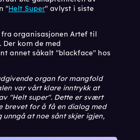
n "
Helt Super
" avlyst i siste
ra organisasjonen Artef til
en. Der kom de med
ant annet såkalt "blackface" hos
rådgivende organ for mangfold
alen var vårt klare inntrykk at
v "Helt super". Dette er svært
e brevet for å få en dialog med
 unngå at noe sånt skjer igjen,