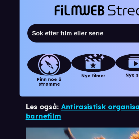
Nye s
Nye filmer
Finn noe å
strømme
Les også:
Antirasistisk organis
barnefilm