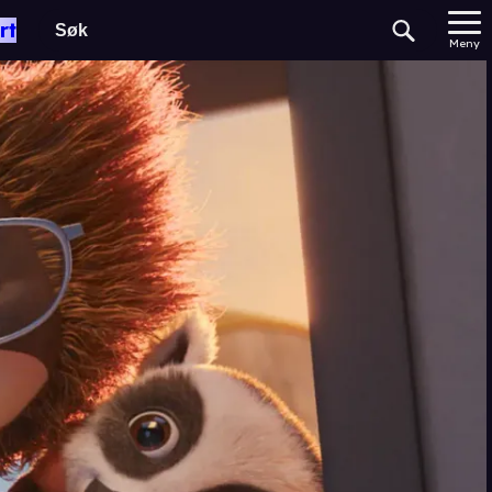
rt
Meny