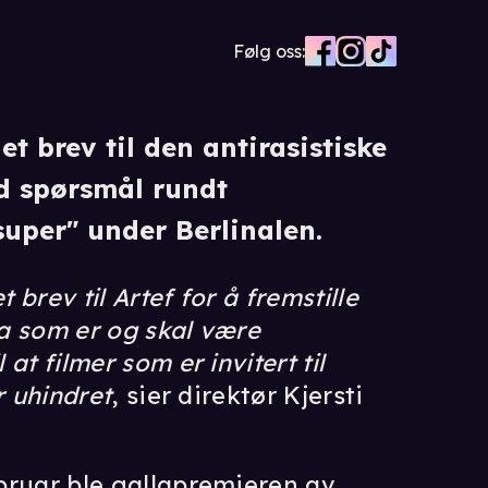
Følg oss:
et brev til den antirasistiske
d spørsmål rundt
super" under Berlinalen.
 brev til Artef for å fremstille
va som er og skal være
 at filmer som er invitert til
er uhindret
, sier direktør Kjersti
ebruar ble gallapremieren av