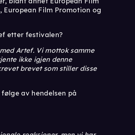
r, blant annet European Film
, European Film Promotion og
f etter festivalen?
kt med Artef. Vi mottok samme
jente ikke igjen denne
krevet brevet som stiller disse
 følge av hendelsen på
jonale reaksjoner, men vi har