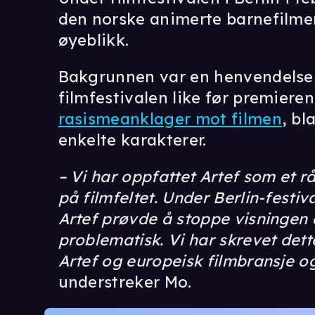
den norske animerte barnefilme
øyeblikk.
Bakgrunnen var en henvendelse f
filmfestivalen like før premier
rasismeanklager mot filmen
, bl
enkelte karakterer.
– Vi har oppfattet Artef som et 
på filmfeltet. Under Berlin-festiv
Artef prøvde å stoppe visningen a
problematisk. Vi har skrevet dett
Artef og europeisk filmbransje og
understreker Mo.