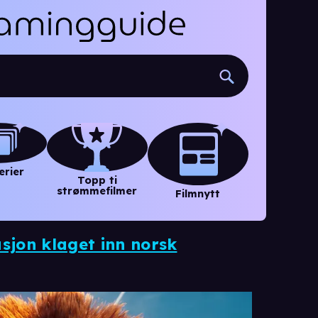
erier
Topp ti
strømmefilmer
Filmnytt
asjon klaget inn norsk