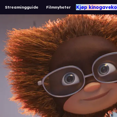
Kjøp kinogaveko
Streamingguide
Filmnyheter